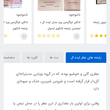
ناموجود
ناموجود
ادکلن فراگرنس ورد مدل ایده ال د
ادکلن فراگرنس ورد ایده آل د پرفوم
اینتنس رایحه لانکوم ایدول
رایحه لانکوم
اینتنس(IDEAL L’Intense)
آیدول(IDEAL)Lancome Idole
Lancome Idôle L’Intense
رایحه های عطر ایده ال
نت ها
اکورد ها
مشخصات
عطری گلی و خوشبو بوده، که در گروه بویایی مدیترانه‌ای
گل‌دار قرار گرفته است و شروعی شیرین، خنک و میوه‌ای
دارد.
وقتی برای اولین بار مقداری از این عطر را در محل نبض یا