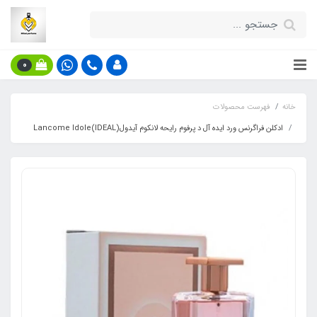
0
خانه
فهرست محصولات
ادکلن فراگرنس ورد ایده آل د پرفوم رایحه لانکوم آیدول(IDEAL)Lancome Idole