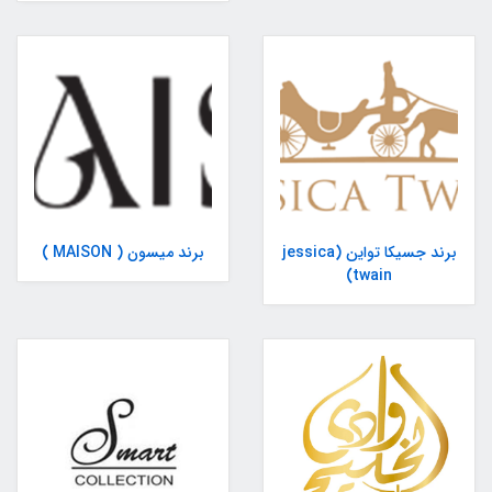
برند جسیکا تواین (jessica
برند میسون ( MAISON )
twain)