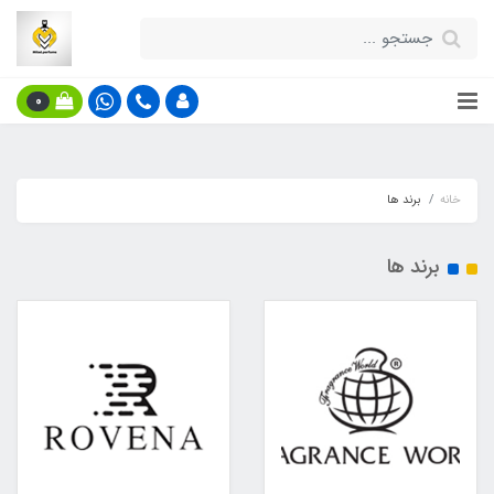
0
خانه
برند ها
برند ها