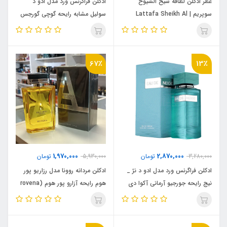
عطر ادکلن لطافه شیخ الشیوخ
ادکلن فراگرنس ورد مدل ادو د
سوپریم | Lattafa Sheikh Al
سولیل مشابه رایحه گوچی گورجس
Shuyukh Supreme
گاردنیا ارکید (fragrance world
eau de soleil) Flora Gorgeous
Orchid Gucci
67٪
13٪
1,970,000
2,870,000
3,280,000
تومان
5,930,000
تومان
ادکلن فراگرنس ورد مدل ادو د نژ _
ادکلن مردانه روونا مدل رزاریو پور
نیج رایحه جورجیو آرمانی آکوا دی
هوم رایحه آزارو پور هوم (rovena
جیو ( Eau De Neige)Giorgio
rozario pour homme) Azzaro
pour Homme
Armani Acqua di Gio