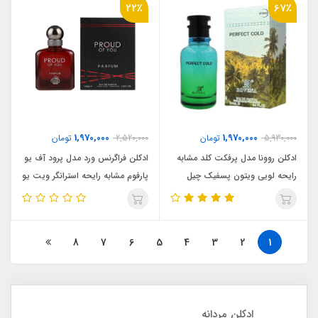
22٪
67٪
1,970,000
1,970,000
5,930,000
تومان
2,520,000
تومان
ادکلن روونا مدل پرفکت کلد مشابه
ادکلن فراگرنس ورد مدل پرود آف یو
رایحه لویی ویتون پسفیک چیل
پارفوم مشابه رایحه استرانگر ویت یو
(rovena perfect cold) Louis
پارفوم ( proud of you parfum)
Stronger With You Parfum
Vuitton Pacific Chill
8
7
6
5
4
3
2
1
ادکلن مردانه