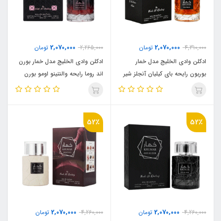
2,070,000
2,070,000
4,310,000
تومان
2,265,000
تومان
ادکلن وادی الخلیج مدل خمار
ادکلن وادی الخلیج مدل خمار بورن
بوربون رایحه بای کیلیان آنجلز شیر
اند روما رایحه والنتینو اومو بورن
(khumar Bourbon) By Kilian
این روما اینتنس ( khumar born
and roma)Valentino Uomo
Angels’ Share
Born In Roma Intense
52٪
52٪
2,070,000
2,070,000
4,260,000
تومان
4,260,000
تومان