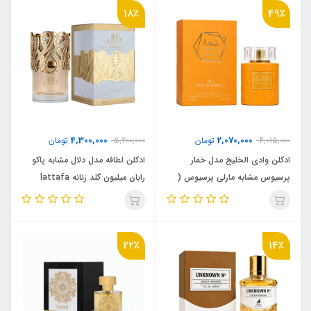
18٪
49٪
4,300,000
2,070,000
4,015,000
تومان
5,200,000
تومان
ادکلن وادی الخلیج مدل خمار
ادکلن لطافه مدل دلال مشابه پاکو
پرسیوس مشابه مارلی پرسیوس (
رابان میلیون گلد زنانه lattafa
dalal
Luminous ViVid)Parfums de
Marly Perseus
22٪
14٪