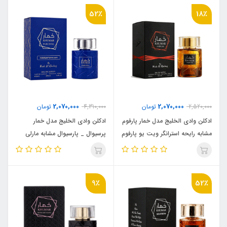
MYSLF
Vuitton L’Immensité
52٪
18٪
2,070,000
2,070,000
2,520,000
تومان
4,310,000
تومان
ادکلن وادی الخلیج مدل خمار پارفوم
ادکلن وادی الخلیج مدل خمار
مشابه رایحه استرانگر ویت یو پارفوم
پرسیوال _ پارسیوال مشابه مارلی
( khumar parfum) Stronger
پرسیوال (KHUMAR PERCIVAL)
Parfums de Marly Percival
With You Parfum
9٪
52٪