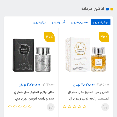
ادکلن مردانه
جدیدترین
محبوب‌ترین
گران‌ترین
ارزان‌ترین
36٪
35٪
2,070,000
2,070,000
3,165,000
تومان
3,220,000
تومان
ادکلن وادی الخلیج مدل خمار ال
ادکلن وادی الخلیج مدل خمار لِ
ایمنسیت رایحه لویی ویتون ال
ابسولو رایحه ایوسن لورن مای
ایمنسیت (WADI AL KHALEEJ
سلف (Wadi Al Khaleej KHUMAR
L ABSOLO) Yves Saint Lauren
KHUMAR L’IMMENSITE) Louis