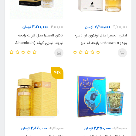
3,200,000
3,200,000
3,700,000
تومان
4,100,000
تومان
ادکلن الحمبرا مدل اونکون ان دیپ
ادکلن الحمبرا مدل کارات رایحه
وودز unknown n رایحه له لابو
تیزیانا ترنزی کیرکه (Alhambrah
سانتال 33 (unknown n deep
Karat) Tiziana Terenzi Kirke
wood )Le Labo Santal 33
41٪
2,870,000
2,350,000
2,300,000
تومان
4,790,000
تومان