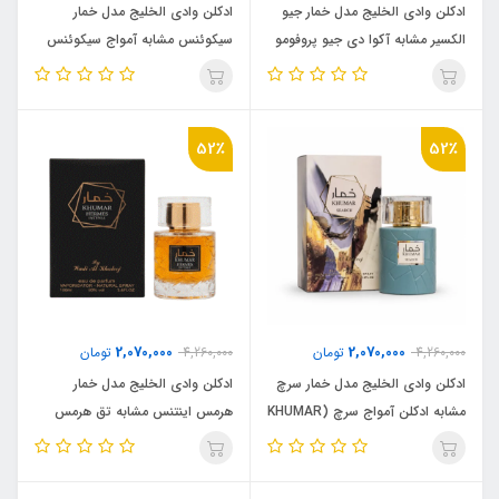
ادکلن وادی الخلیج مدل خمار جیو
ادکلن وادی الخلیج مدل خمار
الکسیر مشابه آکوا دی جیو پروفومو
سیکوئنس مشابه آمواج سیکوئنس
(khumar sequence) Amouage
(Khumar Gio Elixir) Armani
Sequence
Acqua di Gio Profumo
52٪
52٪
2,070,000
2,070,000
4,260,000
تومان
4,260,000
تومان
ادکلن وادی الخلیج مدل خمار سرچ
ادکلن وادی الخلیج مدل خمار
مشابه ادکلن آمواج سرچ (KHUMAR
هرمس اینتنس مشابه تق هرمس
SEARCH) Amouage Search
اینتنس وتیور (khumar Hermes
Intense)Hermes Terre
D’Hermes Eau Intense Vetiver