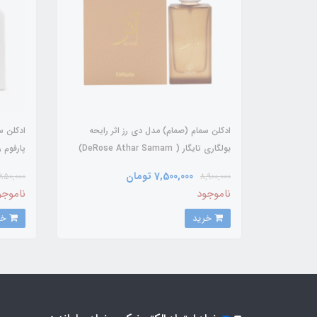
ادکلن سمام (صمام) مدل دی رز اثر رایحه
ادکلن 
بولگاری تایگار ( DeRose Athar Samam)
پارفوم 
Bvlgari Tygar
7,500,000 تومان
850,000
8,900,000
c Chill
ناموجود
ناموجو
خرید
خرید