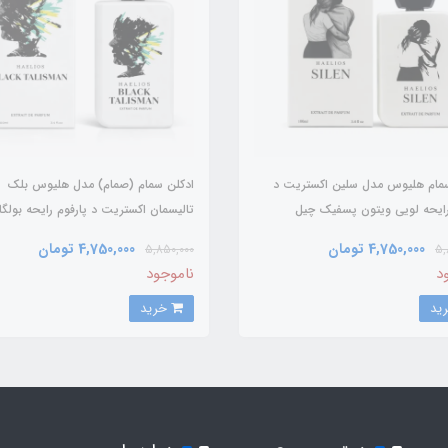
سمام هلیوس مدل سلین اکستریت د
ادکلن سمام (صمام) مدل هلیوس بلک
رایحه لویی ویتون پسفیک چیل
تالیسمان اکستریت د پارفوم رایحه بولگا
(haelios silen extrait de parfum) Louis
تایگار ( ari
4,750,000 تومان
4,750,000 تومان
5,850,000
5,
Tygar
Vuitton Pacifi
د
ناموجود
خرید