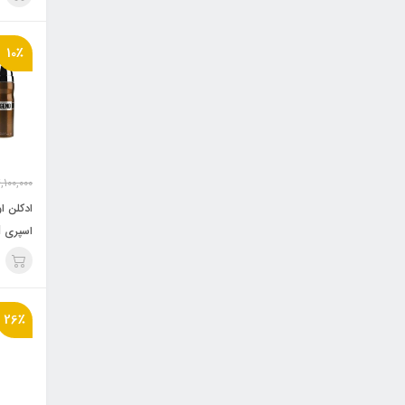
ra Male
10٪
,100,000
ادکلن او
اسپری Emper Legend
26٪