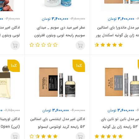
00
3,400,000
3,600,000
4
تومان
3,800,000
تومان
3,800,000
پر مدل ماندورا بای استالین
عطر امپر مید دی سویم _ میدای
ادکلن امپر مد
یحه ژان پل گوتیه اسکندل پور
سوییم رایحه لویی ویتون افترنون
لویی ویتون ا
هوم _ اسکندال مردانه (Emper
سوییم ( Emper Midday Swim)
Imagination
Louis Vuitton Afternoon Swim
mandora stallion 53) Jean
Paul Gaultier Scand
10٪
10٪
00
3,600,000
3,600,000
4
تومان
4,000,000
تومان
2,750,000
پر مدل ناین تو ناین بای
ادکلن امپر مدل اینتنسی بای استالین
ادکلن اورجینا
استالین 53 رایحه ژان پل گوتیه
53 رایحه کرید اونتوس ابسولو
(اپن) Roger & Gallet Open
اولترا میل( emper 9 to 9 by
(intensi by stallion 53 )Creed