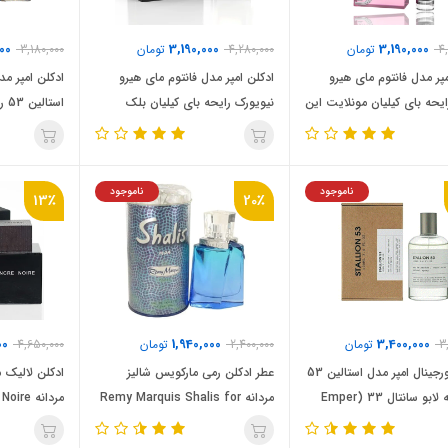
00
3,190,000
3,190,000
4
تومان
4,280,000
تومان
3,180,000
مپر مدل فانتوم مای هیرو
ادکلن امپر مدل فانتوم مای هیرو
ایحه بای کیلیان مونلایت این
نیویورک رایحه بای کیلیان بلک
است
هیون (Emper Phantom My
فانتوم (Emper Phantom My
اینوکتوس ویک
Hero new york )By Kilian Black
Hero Miami )By Kilian
Phantom
Moonlight in 
ناموجود
ناموجود
13٪
20٪
ictory Elixir
00
1,940,000
3,400,000
3
تومان
2,400,000
تومان
4,650,000
ادکلن اورجینال امپر مدل استالین 53
عطر ادکلن رمی مارکویس شالیز
ادکلن لالیک 
رایحه له لابو سانتال 33 (Emper
مردانه Remy Marquis Shalis for
مردانه Lalique Encre Noire
men
Stallion 53 )