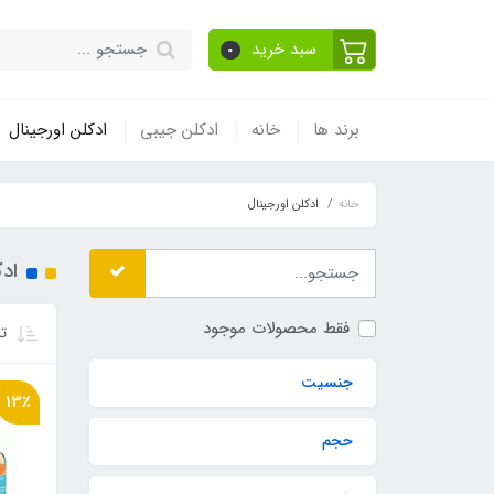
سبد خرید
0
برند ها
خانه
ادکلن جیبی
ادکلن اورجینال
خانه
ادکلن اورجینال
ادک
فقط محصولات موجود
تر
جنسیت
13٪
حجم