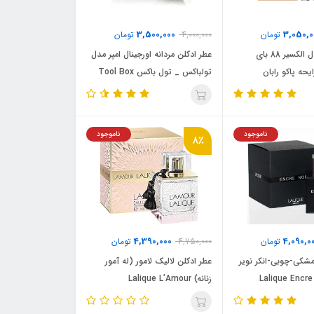
3,500,000
3,050,0
تومان
4,000,000
تومان
ادکلن امپر مدل الکسیر 88 بای
عطر ادکلن مردانه اورجینال امپر مدل
الین 53 رایحه پاکو رابان
تولباکس _ تول باکس Tool Box
توری الکسیر
(اینویکتوس)(Elixir 88 by
Stallion 53) Paco Rabanne
ناموجود
ناموجود
8٪
Invictus V
4,390,000
4,090,0
تومان
4,750,000
تومان
مشکی-چوبی-انکر نویر
عطر ادکلن لالیک لامور (له آمور
زنانه) Lalique L’Amour