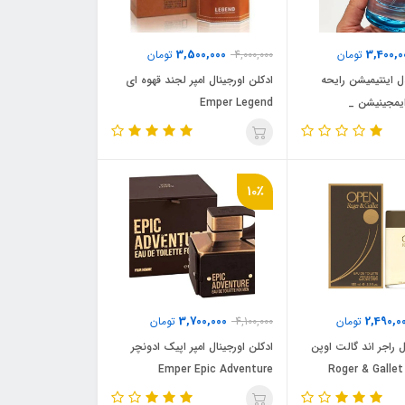
3,500,000
3,400,0
تومان
4,000,000
تومان
ل اینتیمیشن رایحه
ادکلن اورجینال امپر لجند قهوه ای
یمجینیشن _
Emper Legend
ایمجنیشن ( Emper Intimation)
Louis Vuitton 
10٪
3,700,000
2,490,0
تومان
4,100,000
تومان
ل راجر اند گالت اوپن
ادکلن اورجینال امپر اپیک ادونچر
Emper Epic Adventure