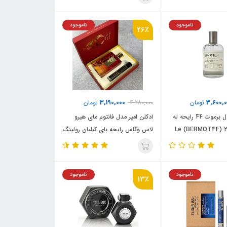
ناموجود
ناموجود
26٪
3,190,000
3,600,
تومان
4,280,000
تومان
ادکلن امپر مدل برموت 44 رایحه له
ادکلن امپر مدل فانتوم مای هیرو
بو برگاموت 22 (BERMOT44) Le
لاس وگاس رایحه بای کیلیان رولینگ
Labo Be
این لاو (Emper Phantom My
Hero Las Vegas)By Kilian
Rolling in Love
ناموجود
ناموجود
13٪