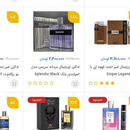
Absolu Aventus
stallion 53) Jean Paul Gaultier
Ult
10٪
18٪
000
2,300,000
3,700,000
4
تومان
2,790,000
تومان
4,000,000
رجینال امپر لجند قهوه ای با
ادکلن اورجینال مردانه سریس مدل
اسپلندور بلک Splendor Black
rgamote 22
ناموجود
ناموجود
5٪
26٪