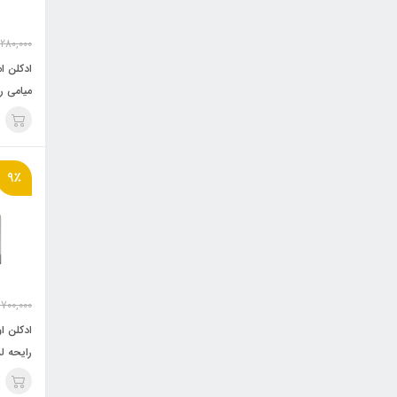
,280,000
ادکلن ا
میامی ر
Heaven
9٪
,700,000
Le Labo Santal 33