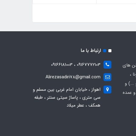
ارتباط با ما
09167772103 ، 09166181003
لن های
ا ،
Alirezasadiri78@gmail.com
..) و
اهواز ، خیابان امام غربی بین مسلم و
و عمده
سی متری ، پاساژ سیتی سنتر ، طبقه
همکف ، عطر میلاد