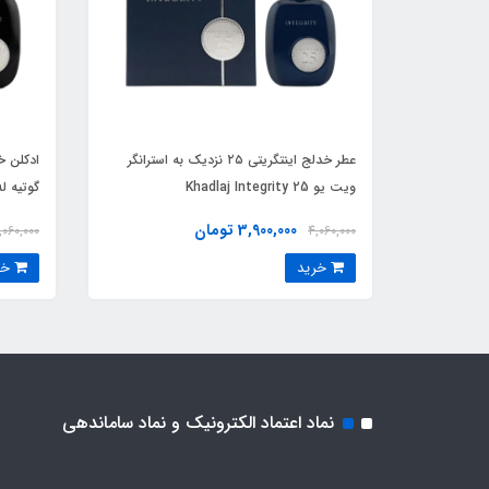
عطر خدلج اینتگریتی ۲۵ نزدیک به استرانگر
ویت یو Khadlaj Integrity 25
3,900,000 تومان
,060,000
4,060,000
Parfum
خرید
خرید
نماد اعتماد الکترونیک و نماد ساماندهی