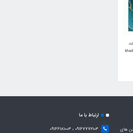
ند
وتیه له بو له پرفیوم (khadlaj
ارتباط با ما
09167772103 ، 09166181003
لن های