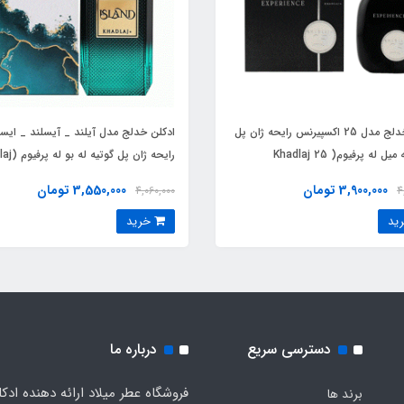
ادکلن خدلج مدل 25 اکسپیرنس رایحه ژان پل
ادکلن خدلج مدل آیلند _ آیسلند _ ایسل
گوتیه له میل له پرفیوم( Khadlaj 25
رایحه ژان پل گ
island)Jean Paul Gaultier Le Beau
Experience)Jean Paul Gaultier Le Male
3,900,000 تومان
3,550,000 تومان
4,060,000
4
Le 
خرید
دسترسی سریع
درباره ما
فروشگاه عطر میلاد ارائه دهنده ادک
برند ها