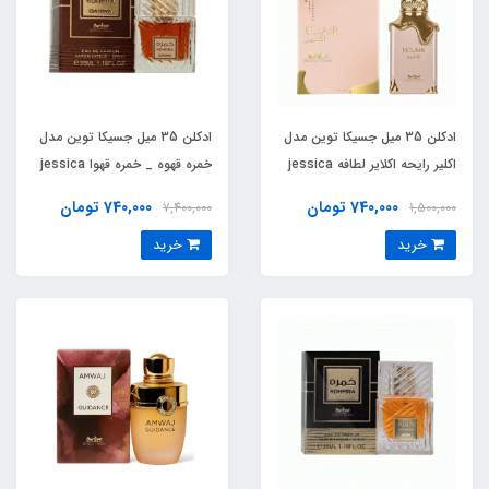
ادکلن 35 میل جسیکا توین مدل
ادکلن 35 میل جسیکا توین مدل
اکلیر رایحه اکلایر لطافه jessica
خمره قهوه _ خمره قهوا jessica
twain Kohmra Qahwa 35 ml
twain eclair 35 ml
740,000 تومان
740,000 تومان
7,400,000
1,500,000
خرید
خرید