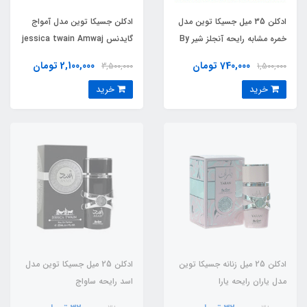
ادکلن 35 میل جسیکا توین مدل
ادکلن جسیکا توین مدل آمواج
خمره مشابه رایحه آنجلز شیر By
گایدنس jessica twain Amwaj
Guaidance
Kilian Angels’ Share
740,000 تومان
2,100,000 تومان
3,500,000
1,500,000
خرید
خرید
ادکلن 25 میل زنانه جسیکا توین
ادکلن 25 میل جسیکا توین مدل
مدل یاران رایحه یارا
اسد رایحه ساواج
صورتی(yaran)Yara
الکسیر(asad)Dior Sauvage