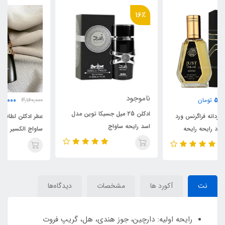
16٪
ناموجود
3,960,000
3,160,000
تومان
ادکلن 25 میل جسیکا توین مدل
عطر ادکلن لطافه مدل اسد رایحه
اسد رایحه ساواج
ساواج الکسیر
الکسیر(asad)Dior Sauvage
Elixir
نت
آکورد ها
مشخصات
دیدگاه‌ها
رایحه اولیه: دارچین، جوز هندی، هل، گریپ فروت