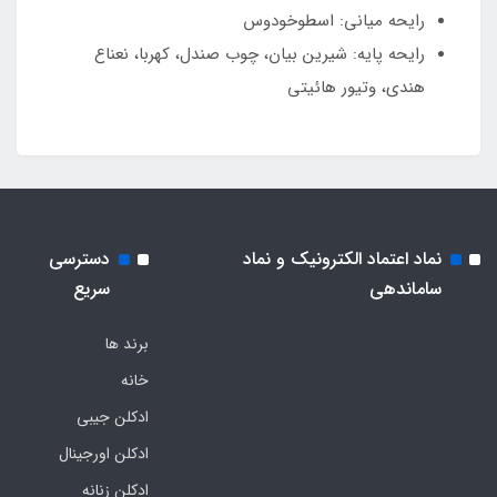
رایحه میانی: اسطوخودوس
رایحه پایه: شیرین بیان، چوب صندل، کهربا، نعناع
هندی، وتیور هائیتی
نماد اعتماد الکترونیک و نماد
دسترسی
ساماندهی
سریع
برند ها
خانه
ادکلن جیبی
ادکلن اورجینال
ادکلن زنانه