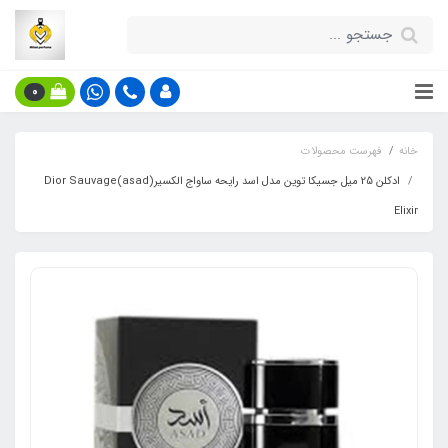
0
خانه
فهرست محصولات
ادکلن 25 میل جسیکا توین مدل اسد رایحه ساواج الکسیر(asad)Dior Sauvage
Elixir