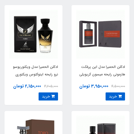
ادکلن الحمبرا مدل این پرفکت
ادکلن الحمبرا مدل ویکتوریوسو
هارمونی رایحه میسون کریویلی
نرو رایحه اینوکتوس ویکتوری
هيبيسكوس مهاجد (in perfect
(victorioso nero) Paco
3,950,000 تومان
2,150,000 تومان
3,605,000
4,500,000
Rabanne Invictus Victory
harmony) Maison Crivelli
خرید
خرید
Hibiscus Mahajad