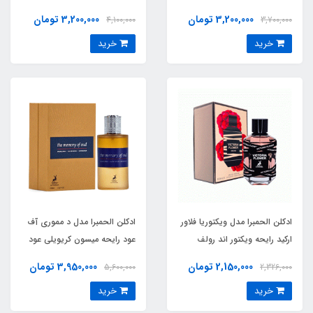
لابو سانتال 33 (unknown n
Karat) Tiziana Terenzi Kirke
3,200,000 تومان
3,200,000 تومان
4,100,000
3,700,000
deep wood )Le Labo Santal
خرید
خرید
33
ادکلن الحمبرا مدل ویکتوریا فلاور
ادکلن الحمبرا مدل د مموری آف
ارکید رایحه ویکتور اند رولف
عود رایحه میسون کریویلی عود
فلاوربمب رابی ارکید (Victoria
ماراکوجا (the memory of
2,150,000 تومان
3,950,000 تومان
5,600,000
2,326,000
oud)Maison Crivelli Oud
Flower orchid) Viktor Rolf
خرید
خرید
Maracujá
Flowerbomb Ruby Orchid