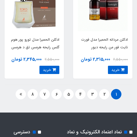
ادکلن مردانه الحمبرا مدل فورت
ادکلن الحمبرا مدل تورو پور هوم
نایت فور من رایحه دیور
گلس رایحه هرمس تق د هرمس
فارنهایت (Fortnight ) Dior
او گیوری (Toro Pour Homme
2,315,000 تومان
2,345,000 تومان
2,550,000
2,550,000
Glace) Hermes Terre
Fahrenheit
خرید
خرید
D’Hermes Eau Givree
8
7
6
5
4
3
2
1
نماد اعتماد الکترونیک و نماد
دسترسی