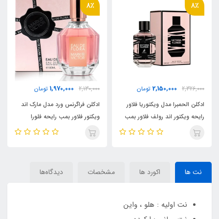
8٪
8٪
2,150,000
1,970,000
2,130,000
تومان
2,326,000
تومان
ادکلن فراگرنس ورد مدل مارک اند
ادکلن الحمبرا مدل ویکتوریا فلاور
ب
ویکتور فلاور بمب رایحه فلورا
رایحه ویکتور اند رولف فلاور بمب
بلوم(mark&victor)Flora Bloom
(victoria flower)Viktor Rolf
Flower Bomb
نت ها
اکورد ها
مشخصات
دیدگاه‌ها
نت اولیه : هلو ، واین