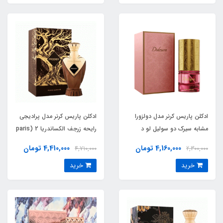
Vuitton Symphony
ادکلن پاریس کرنر مدل دولزورا
ادکلن پاریس کرنر مدل پرادیجی
مشابه سیرک دو سولیل لو د
رایحه زرجف الکساندریا 2 (paris
پارفوم (Dulzura) Cirque du
corner prodigy) Xerjoff
4,160,000 تومان
4,410,000 تومان
4,710,000
2,300,000
Alexandria II
Soleil L’eau de Parfum
خرید
خرید