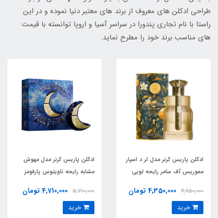
طراحی ادکلن های معروف از برند های معتبر دنیا نموده و در این
راستا با نام تجاری پندورا در سراسر آسیا و اروپا توانسته با قیمت
های مناسب برند خود را مطرح نماید.
ادکلن پاریس کرنر مدل لر د اسپار
ادکلن پاریس کرنر مدل مهوش
مموریس آف سامر رایحه لویی
مشابه رایحه ناویتوس پارفومز
ویتون سمفونی _ لویی ویتون
باقلوا رویال (Mehwish
4,350,000 تومان
4,710,000 تومان
5,710,000
4,950,000
سیمفونی ( Lueur d’Espoir
)Navitus Parfums Baklava
خرید
خرید
Royale
Memories of Summer) Louis