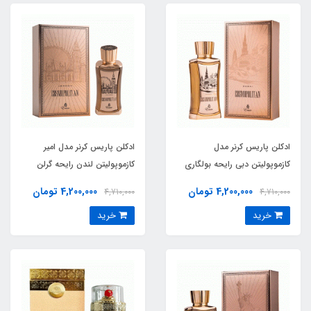
ادکلن پاریس کرنر مدل
ادکلن پاریس کرنر مدل امیر
کازموپولیتن دبی رایحه بولگاری
کازموپولیتن لندن رایحه گرلن
فالکار (Cosmopolitan Dubai)
کوییر اینتنس (emir
4,200,000 تومان
4,200,000 تومان
4,710,000
4,710,000
cosmopolitan london)Cuir
BVLGARI Falkar
خرید
خرید
Intense Guerlain