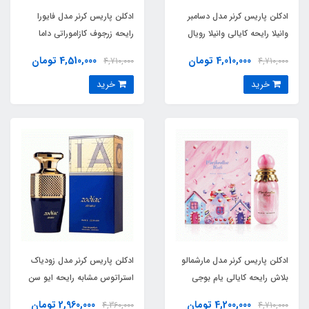
ادکلن پاریس کرنر مدل دسامبر
ادکلن پاریس کرنر مدل فایورا
وانیلا رایحه کایالی وانیلا رویال
رایحه زرجوف کازاموراتی داما
شوگارد پچولی ۶۴ اینتنس
بیانکا (fayora)Xerjoff
4,010,000 تومان
4,510,000 تومان
4,710,000
4,710,000
Casamorati Dama Bianca
(December Vanilla) Kayali
خرید
خرید
Vanilla Royale Sugared
Patchouli Intense
ادکلن پاریس کرنر مدل مارشمالو
ادکلن پاریس کرنر مدل زودیاک
بلاش رایحه کایالی یام بوجي
استراتوس مشابه رایحه ایو سن
مارشمالو 81 (marshmallow
لورن وای الکسیر (Zodiac
4,200,000 تومان
2,960,000 تومان
4,360,000
4,710,000