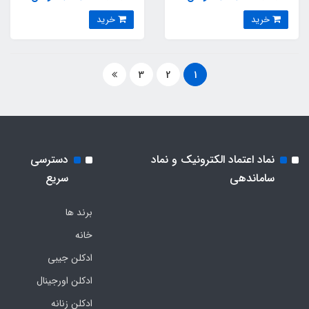
Stratos) Yves Saint Laurent
blush) Kayali Yum Boujee
خرید
خرید
Y Elixir
Marshmallow 81
3
2
1
نماد اعتماد الکترونیک و نماد
دسترسی
ساماندهی
سریع
برند ها
خانه
ادکلن جیبی
ادکلن اورجینال
ادکلن زنانه