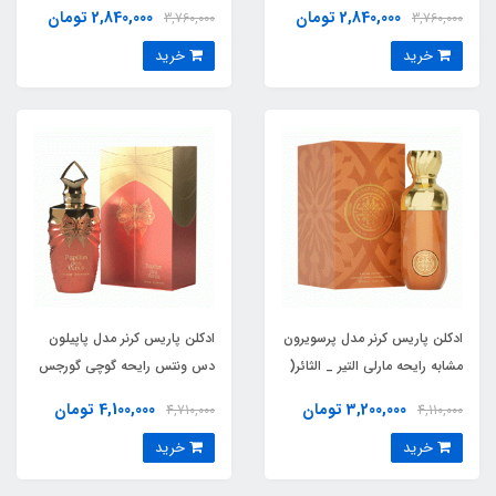
(paris corner voux zeste)
اکسنتو_اکچنتو (Voux Violette
2,840,000 تومان
2,840,000 تومان
3,760,000
3,760,000
)Sospiro Accento
Xerjoff Casamorati Lira
خرید
خرید
ادکلن پاریس کرنر مدل پرسویرون
ادکلن پاریس کرنر مدل پاپیلون
مشابه رایحه مارلی التیر _ الثائر(
دس ونتس رایحه گوچی گورجس
perseviron)Parfums de
گاردنیا ارکید (PAPILLON DES
3,200,000 تومان
4,100,000 تومان
4,710,000
4,110,000
VENTS) Flora Gorgeous
Marly Althaïr
خرید
خرید
Orchid Gucci