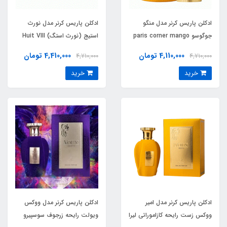
ادکلن پاریس کرنر مدل منگو
ادکلن پاریس کرنر مدل نورث
جوگوسو paris corner mango
استیج (نورث استگ) Huit VIII
jugoso
مشابه رایحه ویکتور اند رالف
4,110,000 تومان
4,410,000 تومان
4,710,000
4,710,000
اسپایس بمب( north stag
خرید
خرید
Huit VIII) Viktor Rolf Spice
Bomb
ادکلن پاریس کرنر مدل امیر
ادکلن پاریس کرنر مدل ووکس
ووکس زست رایحه کازاموراتی لیرا
ویولت رایحه زرجوف سوسپیرو