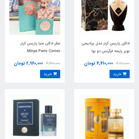
ادکلن پاریس کرنر مدل پرادیجی
عطر ادکلن منیا پاریس کرنر
نویر رایحه فرگرنس دو بوا
Minya Paris Corner
مینویت ات دمی (prodigy noir)
4,410,000 تومان
2,960,000 تومان
4,360,000
4,710,000
Fragrance Du Bois Minuit et
خرید
خرید
Demi