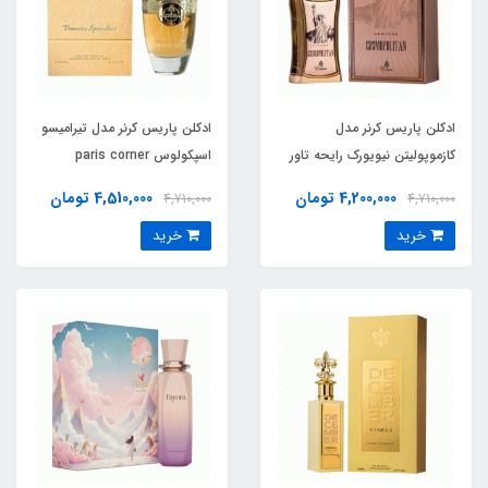
ادکلن پاریس کرنر مدل
ادکلن پاریس کرنر مدل تیرامیسو
کازموپولیتن نیویورک رایحه تاور
اسپکولوس paris corner
02 له ایر دو دسرت ماروکین (
Ministry of Gourmand
4,200,000 تومان
4,510,000 تومان
4,710,000
4,710,000
Tiramisu Speculoos
cosmopolitan
خرید
خرید
newyork)Tauer 02 L`Air du
Desert Marocain