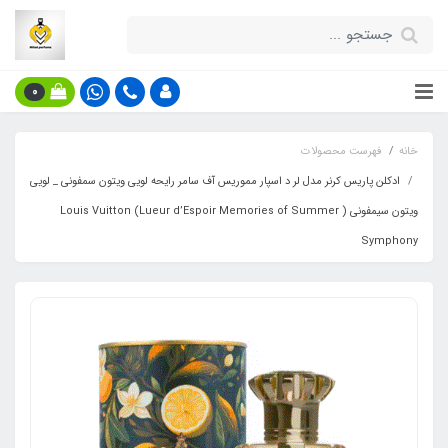
0
خانه
فهرست محصولات
ادکلن پاریس کرنر مدل لر د اسپار مموریس آف سامر رایحه لویی ویتون سمفونی _ لویی
ویتون سیمفونی ( Lueur d’Espoir Memories of Summer) Louis Vuitton
Symphony