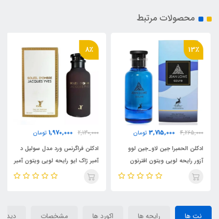
محصولات مرتبط
8٪
13٪
1,970,000
3,715,000
4,265,000
تومان
2,130,000
تومان
ادکلن الحمبرا جین لاو_جین لوو
ادکلن فراگرنس ورد مدل سولیل د
آزور رایحه لویی ویتون افترنون
آمبر ژاک ایو رایحه لویی ویتون آمبر
سوییم ( Jean Lowe) Louis
نومد( Soleil D'Ombre)Louis
Vuitton Ombre Nomade
Vuitton Afternoon Swim
نت ها
رایحه ها
اکورد ها
مشخصات
دیدگاه‌