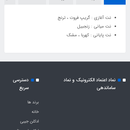
نت آغازی : گریپ فروت ، ترنج
نت میانی : زنجبیل
نت پایانی : کهربا ، مشک
نماد اعتماد الکترونیک و نماد
دسترسی
ساماندهی
سریع
برند ها
خانه
ادکلن جیبی