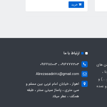
خرید
ارتباط با ما
09167772103 ، 09166181003
لن های
ا ،
Alirezasadiri78@gmail.com
..) و
اهواز ، خیابان امام غربی بین مسلم و
و عمده
سی متری ، پاساژ سیتی سنتر ، طبقه
همکف ، عطر میلاد