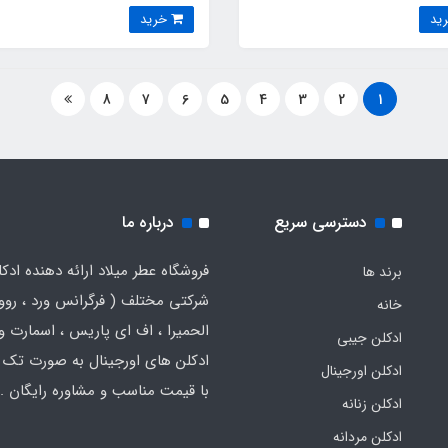
خرید
8
7
6
5
4
3
2
1
دسترسی سریع
درباره ما
فروشگاه عطر میلاد ارائه دهنده ادک
برند ها
شرکتی مختلف ( فرگرانس ورد ، روون
خانه
الحمیرا ، اف ای پاریس ، اسمارت و .
ادکلن جیبی
ادکلن های اورجینال به صورت تک 
ادکلن اورجینال
با قیمت مناسب و مشاوره رایگان .
ادکلن زنانه
ادکلن مردانه