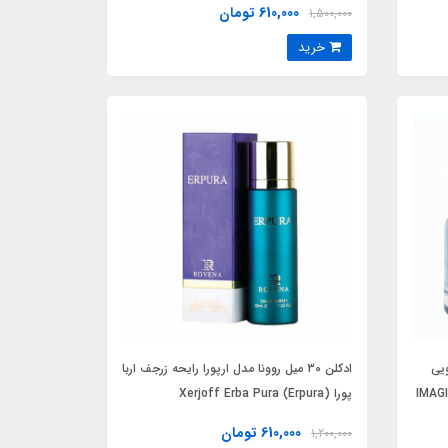
610,000 تومان
1,500,000
خرید
ویی
ادکلن 30 میل روونا مدل ارپورا رایحه زرجف اربا
ایمجنیشن ( IMAGINE D
پورا (Erpura) Xerjoff Erba Pura
610,000 تومان
1,200,000