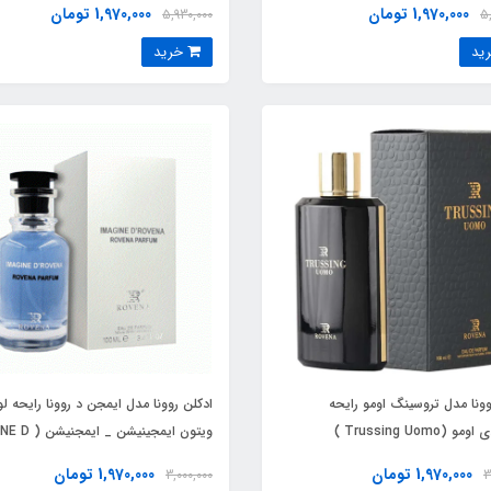
1,970,000 تومان
1,970,000 تومان
5,930,000
5
خرید
وونا مدل تروسینگ اومو رایحه
ادکلن روونا مدل ایمجن د روونا رایحه ل
تروساردی اومو (Trussing Uomo )
ویتون ایمجینیشن _ 
ROVENA) Louis Vuitton Imagination
Trussardi Uom
1,970,000 تومان
1,970,000 تومان
3,000,000
3