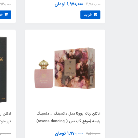
1,970,000 تومان
,930,000
2,580,000
خرید
خرید
ادکلن زنانه روونا مدل دانسینگ _ دنسینگ
ادکلن ر
رایحه آمواج گایدنس ( rovena dancing)
o 2011
Amouage Guidance
1,970,000 تومان
,000,000
2,520,000