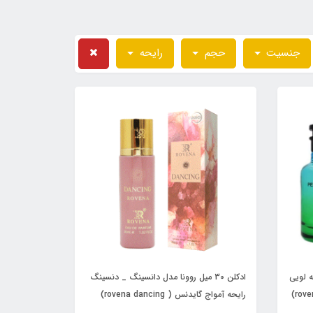
جنسیت
حجم
رایحه
ه لویی
ادکلن 30 میل روونا مدل دانسینگ _ دنسینگ
ویتون پسفیک چیل (rovena perfect cold)
رایحه آمواج گایدنس ( rovena dancing)
Amouage Guidance