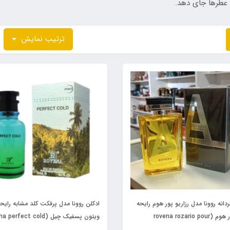
ن عطرها جای دهد.
ترتیب نمایش
دانه روونا مدل رزاریو پور هوم رایحه
ادکلن روونا مدل پرفکت کلد مشابه رایح
آزارو پور هوم (rovena rozario pour
Louis Vuitton Pacific Chill
hom