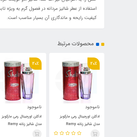
استفاده از عطر شالیز مردانه در فصول گرم به ویژه ت
کیفیت رایحه و ماندگاری آن بسیار مناسب است.
محصولات مرتبط
20٪
20٪
ناموجود
ناموجود
 رمی مارکویز
ادکلن اورجینال رمی مارکویز
ادکلن اورجینال رمی مارکویز
مدل شالیز زنانه Remy
مدل شالیز زنانه Remy
مدل شالیز زنانه Remy
rquis Shalis for women
Marquis Shalis for women
Marquis Shali