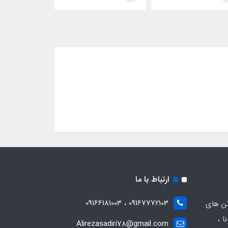
ارتباط با ما
09167772103 ، 09166181003
لن های
ا ،
Alirezasadiri78@gmail.com