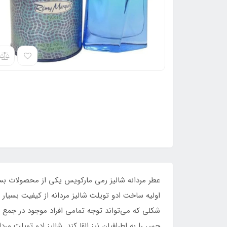
اولیه ساخت ادو تویلت شالیز مردانه از کیفیت بسیار
حس را به اطرافیان نیز القا کند. شالیز ادو تویلت م