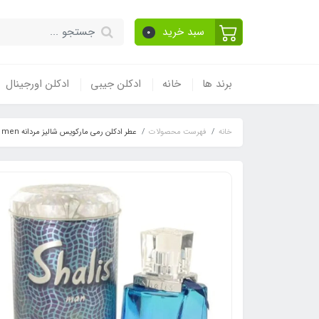
سبد خرید
0
برند ها
خانه
ادکلن جیبی
ادکلن اورجینال
خانه
فهرست محصولات
عطر ادکلن رمی مارکویس شالیز مردانه Remy Marquis Shalis for men