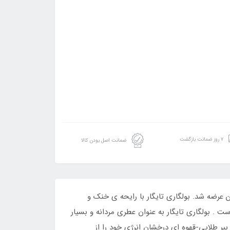
۷ روز ضمانت بازگشت
ضمانت اصل بودن کالا
تایگار است. عطری است خنک و مرکباتی که در سال 2016 به بازار عطر و ادکلن عرضه شد. بولگاری تایگار با رایحه ی خنک و
ست . بولگاری تایگار به عنوان عطری مردانه و بسیار
بیند . چشم ببر طلایی-قهوه ای درخشان انرژی خود را از