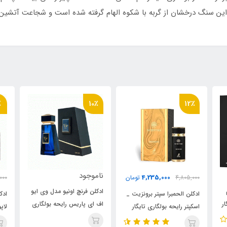
… این سنگ درخشان از گربه با شکوه الهام گرفته شده است و شجاعت آتش
6٪
10٪
ناموجود
نا
2,440,000
ان
2,570,000
تومان
ادکلن فرنچ اونیو مدل وی ایو
اد
 _
ادکلن فراگرنس ورد مدل باواریا
اف ای پاریس رایحه بولگاری
تر
لاپورد رایحه بولگاری تایگار
گیان( Vie Eau ) Bvlgari
i
(Bavaria Lapurd) Bvlgari
B