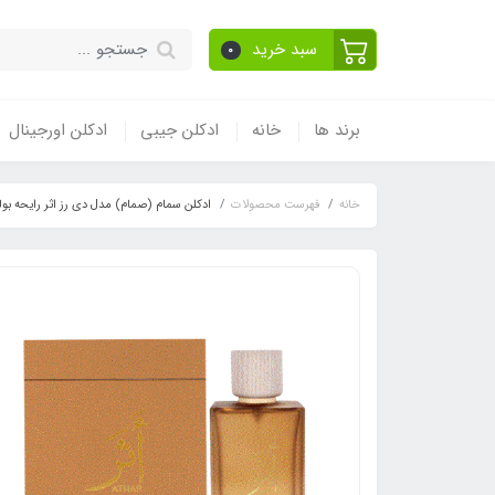
سبد خرید
0
برند ها
خانه
ادکلن جیبی
ادکلن اورجینال
خانه
فهرست محصولات
ادکلن سمام (صمام) مدل دی رز اثر رایحه بولگاری تایگار ( vlgari Tygar