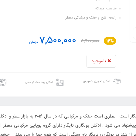
مناسب: مردانه
رایحه: تلخ و خنک و مرکباتی معطر
7,500,000
8,900,000
16%
تومان
ناموجود
امکان تحویل اکسپرس
امکان پرداخت در محل
ادکلن سمام (صمام) مدل دی رز اثر رایحه بولگاری 
پیشنهاد می شود . ادکلن بولگاری تایگار دارای گروه بویایی مرکباتی معطر ا
عرفی شده است . TYGAR یا چشم ببر از هند در بولگاری تایگار نام سنگی است که همه چیز را می 