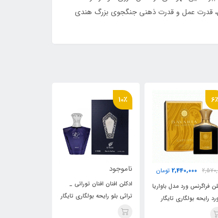
ین، قدرت عمل و قدرت ذهنی جنگجوی بزرگ هندی
12٪
10٪
موجود
ناموجود
000
4,805,000
کلن افنان افنان توراتی _
ادکلن لطافه پراید مدل القیم
ادکلن الحمبرا س
اثی بلو رایحه بولگاری تایگار
نقره ایی مشابه بولگاری تایگار
اسکپتر رایحه بول
(Bvlgari Tygar)Al Qiam
(Afnan Turath
EPTRE) Tygar