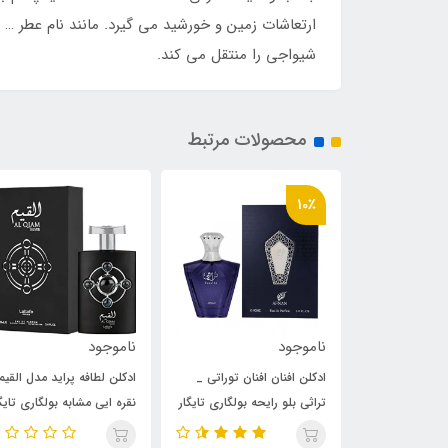
ارتعاشات زمین و خورشید می گیرد. مانند نام عطر 
شیواجی را منتقل می کند.
محصولات مرتبط
12٪
ناموجود
4,235,000
4,805,000
توم
فنان توراتی _
ادکلن لطافه پراید مدل القیم
ادکلن الحمبرا سپتر برونزیت
حه بولگاری تایگار
نقره ایی مشابه بولگاری تایگار
اسکپتر رایحه بولگاری تایگار
(Bvlgari Tygar)Al Qiam
(Afn
vlgari(SCEPTRE) Tygar