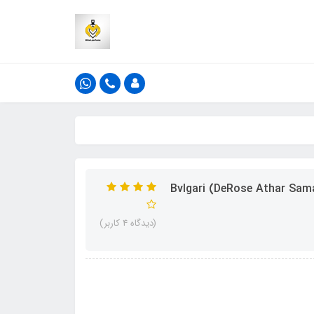
ادکلن سمام (صمام) مدل دی رز اثر رایحه بولگاری تایگار ( DeRose Athar Samam) Bvlgari
(دیدگاه 4 کاربر)