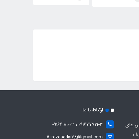
Silver
Blue)Bvlgari
ارتباط با ما
09167772103 ، 09166181003
لن های
ا ،
Alirezasadiri78@gmail.com