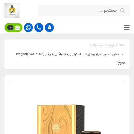
0
خانه
فهرست محصولات
ادکلن الحمبرا سپتر برونزیت _ اسکپتر رایحه بولگاری تایگار Bvlgari(SCEPTRE)
Tygar