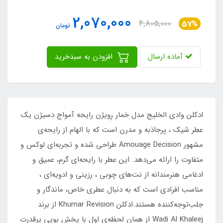
2,070,000
4,805,000
57%
تومان
آماده ارسال
افزودن به سبدخرید
ادکلن وادی الخلیج مدل خمار رِویژن رایحه آمواج دسیژن یک
عطر شیک ، پرجاذبه و مدرن است که با الهام از رایحه‌ی
مشهور Amouage Decision طراحی شده و تجربه‌ای لوکس و
متفاوت را ارائه می‌دهد. این عطر با رایحه‌ای گرم، عمیق و
ادغامی هنرمندانه از نت‌های چوبی ، رزینی و ادویه‌ای ،
مناسب افرادی است که به دنبال عطری خاص، ماندگار و
جلب‌توجه‌کننده هستند.ادکلن Khumar Revision از برند
Wadi Al Khaleej از همان لحظه‌ی اول با پخش بویی پرقدرت