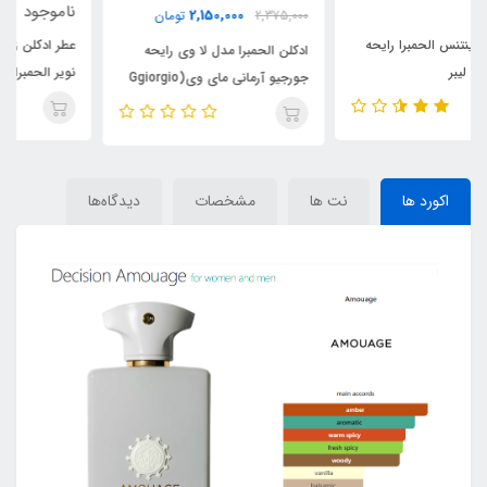
ناموجود
2,150,000
2,375,000
تومان
عطر ادکلن زنانه ورساچه کریستال
ادکلن الحمبرا مدل لا وی رایحه
نویر الحمبرا (Alhambra Versace
جورجیو آرمانی مای وی(Ggiorgio
Crystal Noir)
Armani my way)
اکورد ها
نت ها
مشخصات
دیدگاه‌ها