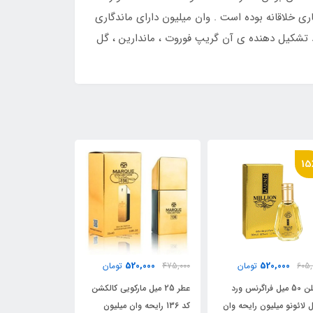
ری خلاقانه بوده است . وان میلیون دارای ماندگاری
د تشکیل دهنده ی آن گریپ فوروت ، ماندارین ، گل
15٪
13٪
000
610,000
520,000
475,000
تومان
700,000
تومان
605,000
عطر 25 میل مارکویی کالکشن
ادکلن وان بیلیون روونا 30
ادکلن
کد 136 رایحه وان میلیون
میل رایحه پاکو رابان وان
مدل لائونو م