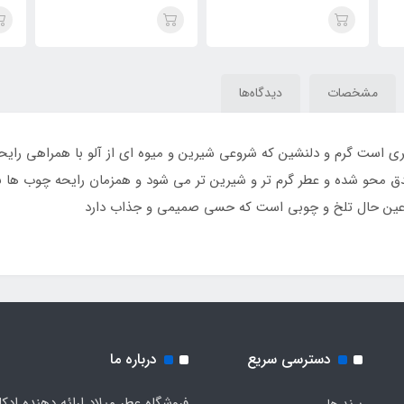
Pa
میلیون ، (belion)One
میلیون(launo million) Paco
Rabanne 1 Million
Million
مشخصات
دیدگاه‌ها
عطری است گرم و دلنشین که شروعی شیرین و میوه ای از آلو با همراهی را
ندق محو شده و عطر گرم تر و شیرین تر می شود و همزمان رایحه چوب ها نی
 در عین حال تلخ و چوبی است که حسی صمیمی و جذاب دارد
دسترسی سریع
درباره ما
فروشگاه عطر میلاد ارائه دهنده ادک
برند ها