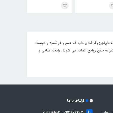
Paco Rabanne 1 Million
میلیون ، (belion)One
e 1 Million
Million
یحه دلپذیری از فندق دارد که حسی خوشمزه و دوست
ز به جمع روایح اضافه می شوند. رایحه میانی و
ارتباط با ما
09167772103 ، 09166181003
لن های