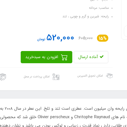
مناسب: مردانه
رایحه: شیرین و گرم و چوبی ، تند
520,000
605,000
15%
تومان
آماده ارسال
افزودن به سبدخرید
امکان تحویل اکسپرس
امکان پرداخت در محل
ادکلن مرد
وان میلیون-Paco Rabanne 1Million، توسط دونفر به ن
ی طلایی دارد ، نماد قدرت ، زیبایی و لوکس بودن می باشد و نشان دهند