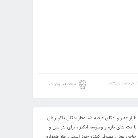
۷ روز ضمانت بازگشت
ضمانت اصل بودن کالا
انه 50 میل فراگرنس ورد مدل لائونو میلیون رایحه وان میلیون است. عطری است تند و تلخ. این عطر در سال 2008 به بازار عطر و ادکلن عرضه شد.عطر ادکلن پاکو رابان
ام های Chritophe Raynaud و Olivier perscheux خلق شد که محصولی با نت های تازه و وسوسه انگیز ، برای هر سن و
ه خاص بودن مصرف کننده خود است . طلا همواره