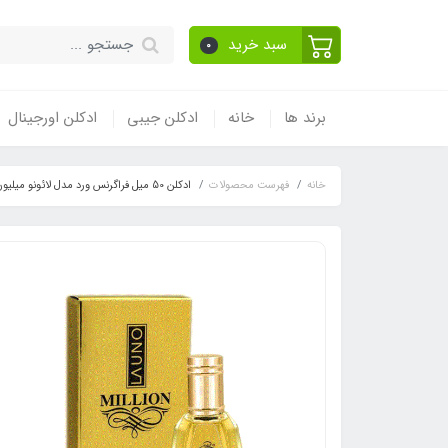
سبد خرید
0
برند ها
خانه
ادکلن جیبی
ادکلن اورجینال
خانه
فهرست محصولات
ادکلن 50 میل فراگرنس ورد مدل لائونو میلیون رایحه وان میلیون(launo million) Paco Rabanne 1 Million