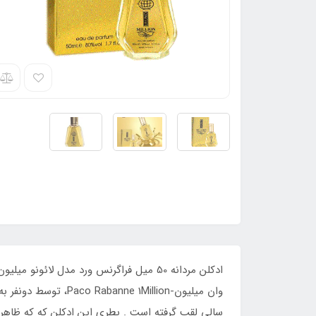
سالی لقب گرفته است . بطری این ادکلن که که ظاهر