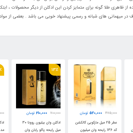
از ظاهری طلا گونه برای متمایز کردن این ادکلن از دیگر محصولات ، ابتکا
مصرف در میهمانی های شبانه و رسمی پیشنهاد خوبی می باشد . بعضی از موا
15٪
13٪
520,000
610,000
ن
700,000
تومان
605,000
تومان
کالکشن
ادکلن وان بیلیون روونا 30
ادکلن 50 میل فراگرنس ورد
ون
میل رایحه پاکو رابان وان
مدل لائونو میلیون رایحه وان