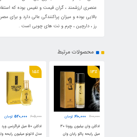
عنصری ارزشمند ، گران قیمت و نفیس بوده که استفاده 
بالایی بوده و میزان پراکنندگی عالی دارد و برای 
رز ، دارچین ، چرم و نت های چوبی است .
محصولات مرتبط
15٪
520,000
520,000
610,00
تومان
605,000
تومان
475,000
توما
ادکلن وان بیلیون روونا 30
ادکلن 50 میل فراگرنس ورد
عطر 25 میل مارکویی 
پاکو رابان وان
مدل لائونو میلیون رایحه وان
کد 136 رایحه وان میلی