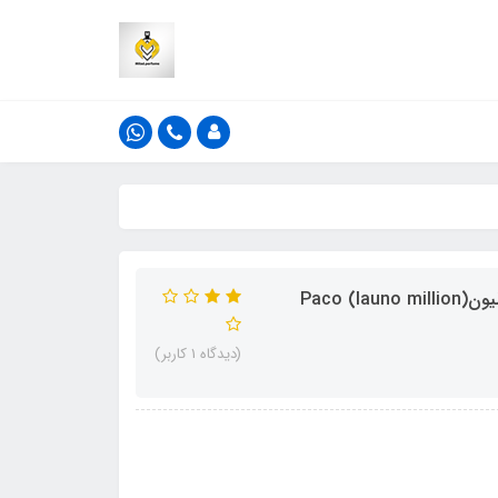
ادکلن 50 میل فراگرنس ورد مدل لائونو میلیون رایحه وان میلیون(launo million) Paco
(دیدگاه 1 کاربر)