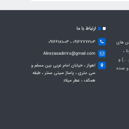
ارتباط با ما
09167772103 ، 09166181003
لن های
ا ،
Alirezasadiri78@gmail.com
..) و
اهواز ، خیابان امام غربی بین مسلم و
و عمده
سی متری ، پاساژ سیتی سنتر ، طبقه
همکف ، عطر میلاد