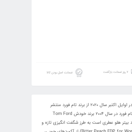
۷ روز ضمانت بازگشت
ضمانت اصل بودن کالا
ادکلن اسمارت کالکشن کد 612 رایحه تام فورد بیتر پیچ است.ادو پرفیوم بیتر پیچ یک عطر وانیلی کهربایی زنانه مردانه است که در اوایل اکتبر سال 2020 از برند تام فورد منتشر
شد.تام فورد یک برند آمریکایی است و توسط Thomas Carlyle Ford که امروز بیشتر به عنوان Tom Ford شناخته می شود، تام فورد در سال 2004 برند خودش Tom Ford
ز زیادی را کسب کرد. ادکلن تام فورد بیتر هلو عطری است به طرز شگفت انگیزی تازه و
نشاط آور، وقتی عطر هلو تلخ تام فورد را امتحان کنید حال و هوای بسیار دلپذیری پیدا می‌کنید.عطر(Bitter Peach EDP for Women and Men Tom Ford) از آکوردهای چوبی،