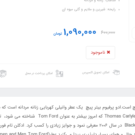
مناسب: زنانه و مردانه
رایحه: شیرین و ملایم و گلی میوه ای
1,090,000
600,000
تومان
ناموجود
امکان تحویل اکسپرس
امکان پرداخت در محل
تاسیس کرد. او اولین عطر تام فورد را با نام Black Orchid در سال 2006 معرفی نمود و جوای