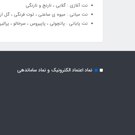
نت آغازی : گلابی ، نارنج و نارنگی
نت میانی : میوه ‌ی ساعتی ، توت فرنگی ، گل ارک
نت پایانی : پاتچولی ، پاپیروس ، سرخالو ، پرالین
نماد اعتماد الکترونیک و نماد ساماندهی