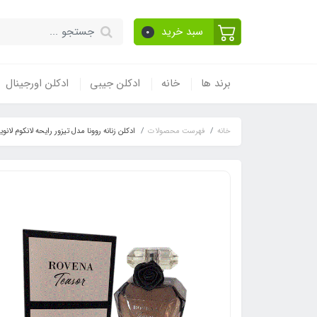
سبد خرید
0
برند ها
خانه
ادکلن جیبی
ادکلن اورجینال
خانه
فهرست محصولات
ادکلن زنانه روونا مدل تیزور رایحه لانکوم لانویت ترزور (La Nuit Tresor