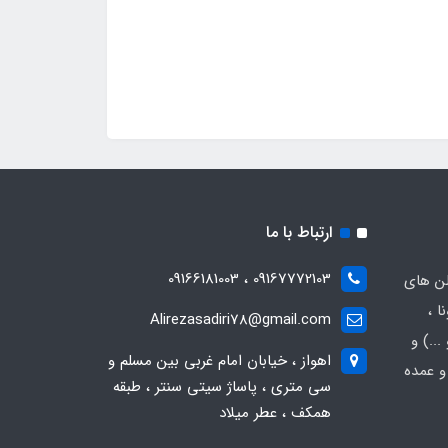
ارتباط با ما
09167772103 ، 09166181003
لن های
ا ،
Alirezasadiri78@gmail.com
..) و
اهواز ، خیابان امام غربی بین مسلم و
و عمده
سی متری ، پاساژ سیتی سنتر ، طبقه
همکف ، عطر میلاد