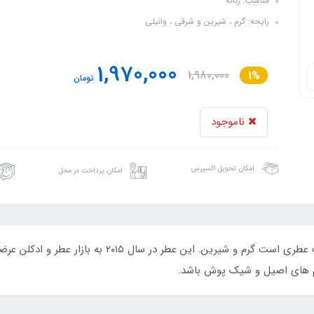
مناسب: زنانه
رایحه: گرم ، شیرین و شرقی ، وانیلی
1,970,000
1,980,000
1%
تومان
ناموجود
امکان تحویل اکسپرس
امکان پرداخت در محل
ادکلن زنانه روونا لی نایت تیسور رایحه لانکوم لانویت عطری ا
نم های اصیل و شیک پوش باشد.