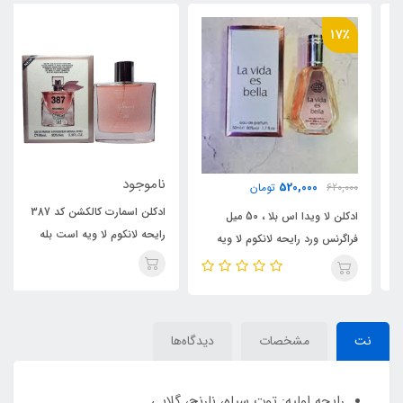
17٪
ناموجود
520,000
620,000
تومان
ادکلن اسمارت کالکشن کد 387
ادکلن لا ویدا اس بلا ، 50 میل
رایحه لانکوم لا ویه است بله
فراگرنس ورد رایحه لانکوم لا ویه
Lancome La Vie Est Belle
است بله Lancome La Vie
Est(La Vida Es) Belle
نت
مشخصات
دیدگاه‌ها
رایحه اولیه: توت سیاه، نارنج، گلابی