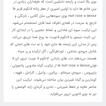
بوی بالا است و رایحه دلنشین است که طرفداران زیادی در
بین خانم ها دارد.با اولین اسپری از عطر زنانه لانکوم قرمز la
nuit rose a lanour بوی میوه‌هایی مثل گلابی ، نارنگی و
نارنج به سرعت در فضای اطراف شما قابل استشمام می‌شود.
این ترکیب میوه‌ ای شادابی و نشاط عجیبی را در ابتدای کار
لی نایت تیسور یا لانکوم لانویت به روح شما تزریق می‌کند.
پس از مدتی این رایحه ‌ها جای خود را به نت ‌های اصلی که
شامل میوه‌ی ساعتی ، توت‌فرنگی ، گل ارکیده و رز سیاه
هستند می‌دهند.نت‌ های پایانی لانکوم لا نویت ترزور ای لا
فولیla nuit rose a lanour از ترکیب گیاه جادویی پاتچولی ،
پاپیروس ، میوه‌ی سرخالو ، پرالین ، وانیل ، کارامل ، قهوه ،
کومارین و گیاه شیرین بیان ساخته می‌شوند. ترکیب این
عناصر علاوه بر حفظ شیرینی ، تندی و گرمای زاید الوصفی را
نیز به بوی لانویی ترزور می‌افزاید.