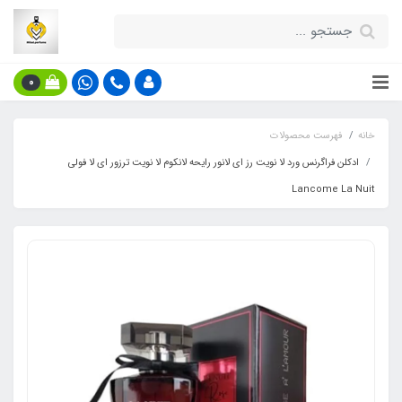
0
خانه
فهرست محصولات
ادکلن فراگرنس ورد لا نویت رز ای لانور رایحه لانکوم لا نویت ترزور ای لا فولی
Lancome La Nuit