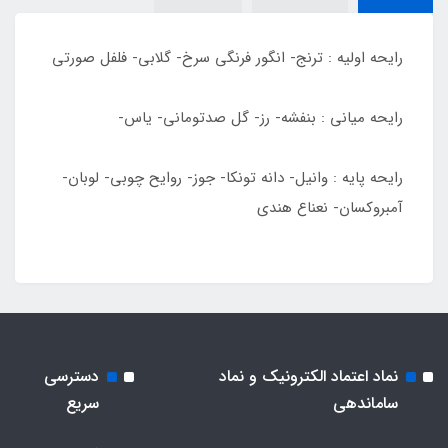
رایحه اولیه : ترنج- انگور فرنگی سرخ- گلابی- فلفل صورتی
رایحه میانی : بنفشه- رز- گل صدتومانی- یاس-
رایحه پایه : وانیل- دانه تونکا- جوز- روایح چوبی- لوبان-
آمبروکسان- نعناع هندی
نماد اعتماد الکترونیک و نماد
دسترسی
ساماندهی
سریع