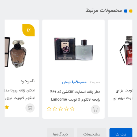
محصولات مرتبط
1٪
ناموجود
1,090,000
600,000
تومان
ادکلن زنانه روونا مدل تیزور رایحه
عطر زنانه اسمارت کالکشن کد 469
لانکوم لانویت ترزور
رایحه لانکوم لا نویت Lancome
(teasor)Lancome La Nuit
La Nuit Tresor
Tresor
نت ها
مشخصات
دیدگاه‌ها