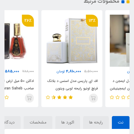
محصولات مرتبط
26٪
13٪
585,000
4,810,000
5,510,000
تومان
788,000
تومان
اف ای پاریس مدل اسنس د بلانک
ادکلن 50 میل ارض الزعفران مدل
فرنچ اونیو رایحه لویی ویتون
صاحب Arz al zaafaran Saheb
ایمجینیشن _ ایمجنیشن
(Essence de blanc) Louis
Vuitton Imagination
نت
رایحه ها
اکورد ها
مشخصات
دیدگاه‌ها