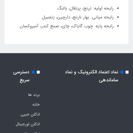
رایحه اولیه: ترنج، پرتقال، بالنگ
رایحه میانی: بهار نارنج، دارچین، زنجبیل
رایحه پایه: چوب گایاک، چای، صمغ کندر، آمبروکسان
نماد اعتماد الکترونیک و نماد
دسترسی
ساماندهی
سریع
برند ها
خانه
ادکلن جیبی
ادکلن اورجینال