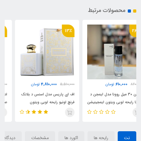
محصولات مرتبط
26٪
13٪
585,000
4,810,000
5,510,000
تومان
788,000
تومان
اف ای پاریس مدل اسنس د بلانک
ادکلن 50 میل ارض الزعفران مدل
فرنچ اونیو رایحه لویی ویتون
صاحب Arz al zaafaran Saheb
ایمجینیشن _ ایمجنیشن
(Essence de blanc) Louis
Vuitton Imagination
نت
رایحه ها
اکورد ها
مشخصات
دیدگاه‌ها