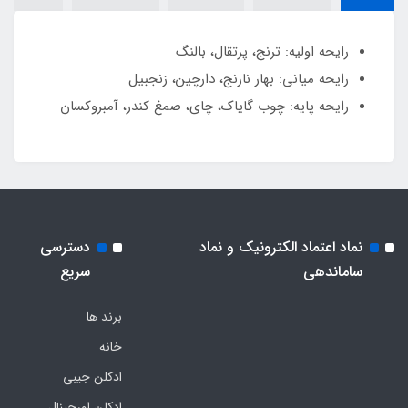
رایحه اولیه: ترنج، پرتقال، بالنگ
رایحه میانی: بهار نارنج، دارچین، زنجبیل
رایحه پایه: چوب گایاک، چای، صمغ کندر، آمبروکسان
نماد اعتماد الکترونیک و نماد
دسترسی
ساماندهی
سریع
برند ها
خانه
ادکلن جیبی
ادکلن اورجینال