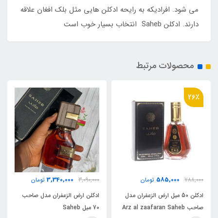
می شود. افرادیکه به رایحه ادکلن هایی مثل بلک افغان علاقه
دارند. ادکلن Saheb انتخاب بسیار خوب است
محصولات مرتبط
26٪
85,000
3,340,000
585,
تومان
3,090,000
تومان
788,000
50 میل ارض الزعفران مدل
ادکلن ارض الزعفران مدل صاحب
ادکلن 50 می
70 میل Saheb
صاحب Arz al zaafaran Saheb