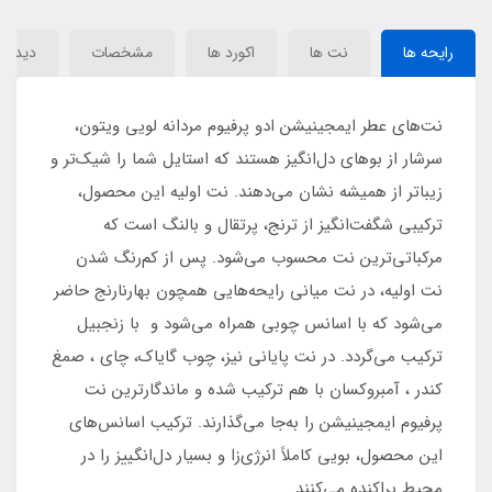
Vuitton Imagination
Vuitton Imagination
رایحه ها
نت ها
اکورد ها
مشخصات
دیدگاه‌
نت‌های عطر ایمجینیشن ادو پرفیوم مردانه لویی ویتون،
سرشار از بوهای دل‌انگیز هستند که استایل شما را شیک‌تر و
زیباتر از همیشه نشان می‌دهند. نت اولیه این محصول،
ترکیبی شگفت‌انگیز از ترنج، پرتقال و بالنگ است که
مرکباتی‌ترین نت محسوب می‌شود. پس از کم‌رنگ شدن
نت اولیه، در نت میانی رایحه‌هایی همچون بهارنارنج حاضر
می‌شود که با اسانس‌ چوبی همراه می‌شود و با زنجبیل
ترکیب می‌گردد. در نت پایانی نیز، چوب گایاک، چای ، صمغ
کندر ، آمبروکسان با هم ترکیب شده و ماندگارترین نت
پرفیوم ایمجینیشن را به‌جا می‌گذارند. ترکیب اسانس‌های
این محصول، بویی کاملاً انرژی‌زا و بسیار دل‌انگییز را در
محیط پراکنده می‌کنند