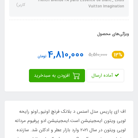
french avenue FA paris Essence de blanc_ Louis
کاربر)
Vuitton Imagination
ویژگی‌های محصول
4,810,000
5,510,000
13%
تومان
آماده ارسال
افزودن به سبدخرید
اف ای پاریس مدل اسنس د بلانک فرنچ اونیو_اونو رایحه
لویی ویتون ایمجینیشن است.ایمجینیشن ادو پرفیوم مردانه
لویی ویتون در سال 2021 وارد بازار عطر و ادکلن شد. سازنده