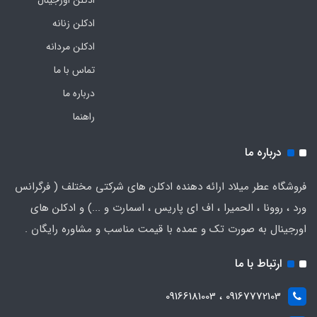
ادکلن اورجینال
ادکلن زنانه
ادکلن مردانه
تماس با ما
درباره ما
راهنما
درباره ما
فروشگاه عطر میلاد ارائه دهنده ادکلن های شرکتی مختلف ( فرگرانس
ورد ، روونا ، الحمیرا ، اف ای پاریس ، اسمارت و ...) و ادکلن های
اورجینال به صورت تک و عمده با قیمت مناسب و مشاوره رایگان .
ارتباط با ما
09167772103 ، 09166181003