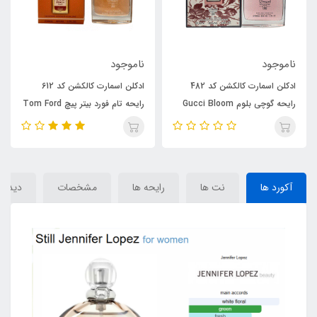
ناموجود
ناموجود
ادکلن اسمارت کالکشن کد 482
ادکلن اسمارت کالکشن کد 612
رایحه گوچی بلوم Gucci Bloom
رایحه تام فورد بیتر پیچ Tom Ford
Bitter Peach
آکورد ها
نت ها
رایحه ها
مشخصات
دیدگاه