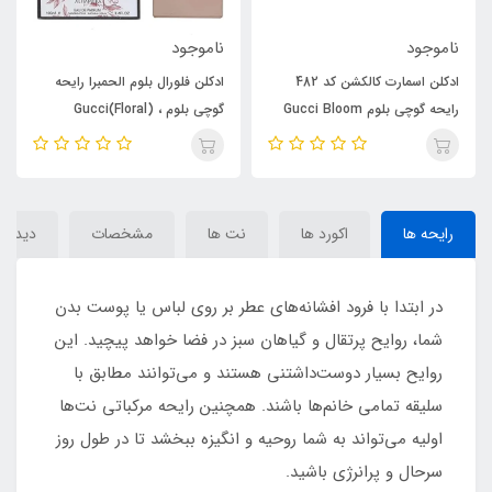
ناموجود
ناموجود
ادکلن اسمارت کالکشن کد 482
ادکلن فلورال بلوم الحمبرا رایحه
رایحه گوچی بلوم Gucci Bloom
گوچی بلوم ، Gucci(Floral)
Bloom
رایحه ها
اکورد ها
نت ها
مشخصات
دیدگاه‌
در ابتدا با فرود افشانه‌های عطر بر روی لباس یا پوست بدن
شما، روایح پرتقال و گیاهان سبز در فضا خواهد پیچید. این
روایح بسیار دوست‌داشتنی هستند و می‌توانند مطابق با
سلیقه تمامی خانم‌ها باشند. همچنین رایحه مرکباتی نت‌ها
اولیه می‌تواند به شما روحیه و انگیزه ببخشد تا در طول روز
سرحال و پرانرژی باشید.