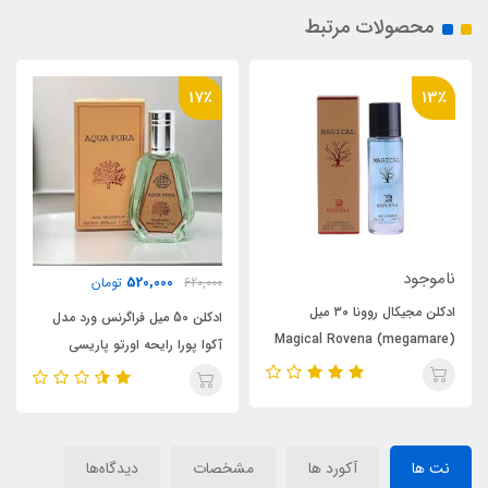
محصولات مرتبط
5٪
17٪
2,440,000
520,000
620,000
تومان
2,555,000
تومان
ادکلن 50 میل فراگرنس ورد مدل
ادکلن فراگرنس ورد مدل آکوا پورا
آکوا پورا رایحه اورتو پاریسی
رایحه اورتو پاریسی مگاماره (Aqua
مگاماره (Aqua Pura)Megamare
Pura)Megamare
نت ها
آکورد ها
مشخصات
دیدگاه‌ها