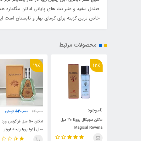
صندل سفید و عنبر نت های پایانی ادکلن مگاماره هست
خاص ترین گزینه برای گرمای بهار و تابستان است این
محصولات مرتبط
5٪
17٪
2,440,000
520,000
620,000
تومان
2,555,000
تو
ادکلن مجیکال روونا ۳۰ میل
ادکلن 50 میل فراگرنس ورد
ادکلن فراگرنس ورد مدل آک
Magi
مدل آکوا پورا رایحه اورتو
پورا رایحه اورتو پاریسی
(megamare) اورتو پاریسی
پاریسی مگاماره (Aqua
مگاماره (Aqua