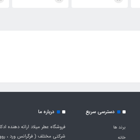
مگ
Parisi Megamare
Collection 234) Orto
Parisi Megamare
دسترسی سریع
درباره ما
فروشگاه عطر میلاد ارائه دهنده ادک
برند ها
شرکتی مختلف ( فرگرانس ورد ، روون
خانه