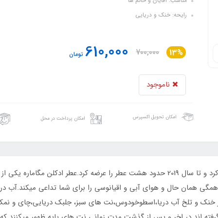
مناسب: آقایان و خانم ها
رایحه: خنک و دریایی
610,000
700,000
13%
تومان
ناموجود
امکان تحویل اکسپرس
امکان پرداخت در محل
برند اورتو پاریسی فعالیت خود را از سال 2014 شروع کرد و تا سال 2019 حدود هشت عطر را عرضه
مگی همان حال و هوای آبی و اقیانوسی را برای شما تداعی میکند.آب دریا
 خنک و تلخ آب دریا،اسطوخودوس،نت های سبز، جلبک دریایی،چای و نم
 نگرفته اند در اخر و پس از گذشت مدت زمانی نت های پایه ظهور میکنند 