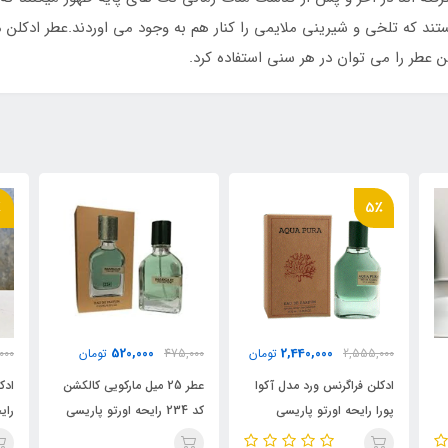
ند که تلخی و شیرینی ملایمی را کنار هم به وجود می اوردند.عطر ادکلن م
 عطر را می توان در هر سنی استفاده کرد.
1٪
ن
1,970,000
520,000
مان
475,000
تومان
1,980,000
تومان
وا
عطر 25 میل مارکویی کالکشن
ادکلن روونا مدل داریوش کبیر
a
کد 234 رایحه اورتو پاریسی
رایحه اورتو پاریسی مگاماره
مگاماره ( Marque
(Darius the Great) Orto