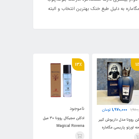
گاماره به دلیل طبع خنک بهترین انتخاب و البته
5٪
17٪
13٪
اموجود
000
520,000
620,000
تومان
2,555,000
ادکلن مجیکال روونا ۳۰ میل
ادکلن 50 میل فراگرنس ورد
ادکلن فراگرنس 
Magical Roven
مدل آکوا پورا رایحه اورتو
پورا رایحه اورت
(megamare) اورتو پاریسی
پاریسی مگاماره (Aqua
مگاماره (Aqua