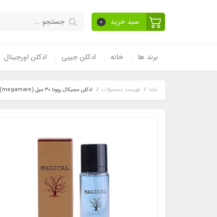
سبد خرید
0
برند ها
خانه
ادکلن جیبی
ادکلن اورجینال
خانه
فهرست محصولات
ادکلن مجیکال روونا ۳۰ میل Magical Rovena (megamare) اورتو پاریسی مگاماره