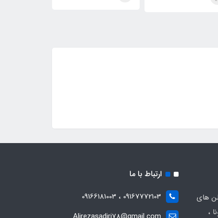
اماره
Pura)Megamare
Pura)Megamare
ارتباط با ما
09167772103 ، 09166181003
لن های
ا ،
Alirezasadiri78@gmail.com