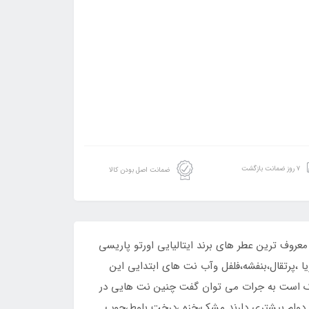
۷ روز ضمانت بازگشت
ضمانت اصل بودن کالا
 کرد.عطر ادکلن مگاماره یکی از معروف ترین عطر های برند ایتالیایی اورتو پاریسی
 ،پرتقال،بنفشه،فلفل وآب نت های ابتدایی این
ک است به جرات می توان گفت چنین نت هایی در
که دوام بیشتری دارند مشک،خزه ،درخت بلوط،چوب