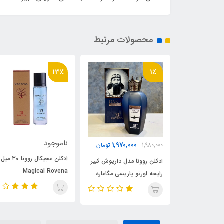
محصولات مرتبط
17٪
13٪
ناموجود
520,000
1,970,000
تومان
620,000
توما
ادکلن مجیکال روونا ۳۰ میل
نا مدل داریوش کبیر
ادکلن 50 میل فراگرنس
Magical Rovena
تو پاریسی مگاماره
مدل آکوا پورا رایحه اور
(megamare) اورتو پاریسی
(Darius the Great) Orto
پاریسی مگاماره (Aqua
مگاماره
Pura)Megamare
Parisi 