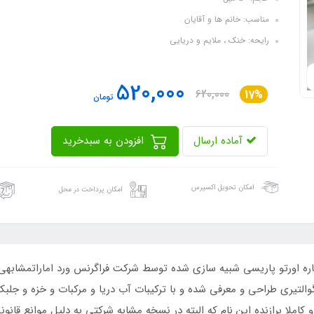
مناسب: خانم ها و آقایان
رایحه: خنک ، ملایم و دریایی
520,000
620,000
17%
تومان
آماده ارسال
افزودن به سبدخرید
امکان تحویل اکسپرس
امکان پرداخت در محل
اره اورتو پاریسی شبیه سازی شده توسط شرکت فراگرنس ورد اماراتمشابهی 
التیری طراحی و معرفی شده و با ترکیبات آب دریا و مرکبات و خزه و جلب
زنده این نام که البته در نسخه مشابه شرکتی به دلیل موانع قانونی به عطر آکوا پورا pura