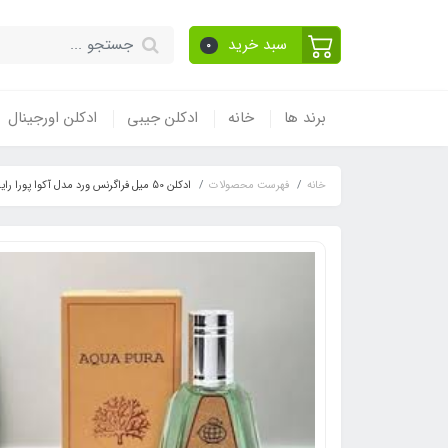
سبد خرید
0
برند ها
خانه
ادکلن جیبی
ادکلن اورجینال
خانه
فهرست محصولات
ادکلن 50 میل فراگرنس ورد مدل آکوا پورا رایحه اورتو پاریسی مگاماره (Aqua Pura)Megamare