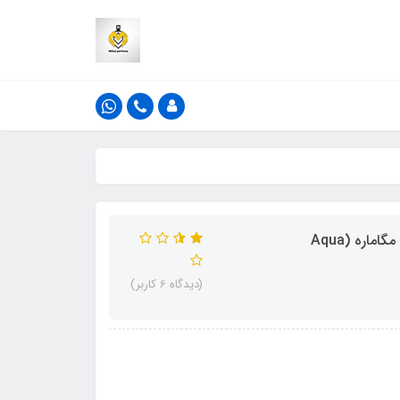
ادکلن 50 میل فراگرنس ورد مدل آکوا پورا رایحه اورتو پاریسی مگاماره (Aqua
(دیدگاه 6 کاربر)