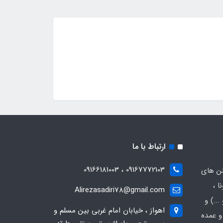
ارتباط با ما
09167772103 ، 09166181003
لن های
ا ،
Alirezasadiri78@gmail.com
..) و
اهواز ، خیابان امام غربی بین مسلم و
و عمده