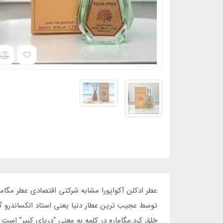
عطر ادکلن آکواپورا مشابه شرکتی اقتصادی عطر مگام
توسط عجیب ترین عطار دنیا یعنی استاد الکساندرو گو
خلق کرد.مگاماره در کلمه به معنی “دریای کبیر” است و کاملا برا