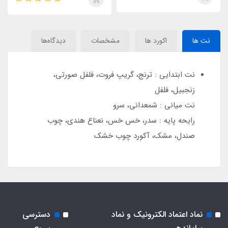
نت ها
اکورد ها
مشخصات
دیدگاه‌ها
نت ابتدایی : ترنج، گریپ فروت، فلفل صورتی،
زنجبیل، فلفل
نت میانی : شمعدانی، سرو
رایحه پایه : سدر، خس خس، نعناع هندی، چوب
صندل، مشک، آکورد چوب خشک
نماد اعتماد الکترونیک و نماد
دسترسی