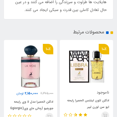
هایلایت ها طراوت و سرزندگی را اضافه می کنند و در عین
حال تعادل کاملی بین قدرت و سبکی ایجاد می کنند.
محصولات مرتبط
10٪
10٪
ناموجود
2,150,000
2,375,000
تومان
رایحه
عطر ادکلن زنانه ورساچه کریستال
ادکلن الحمبرا مدل لا وی رایحه
نویر الحمبرا (mbra Versace
جورجیو آرمانی مای وی(Ggiorgio
Crystal Noir)
Armani my way)