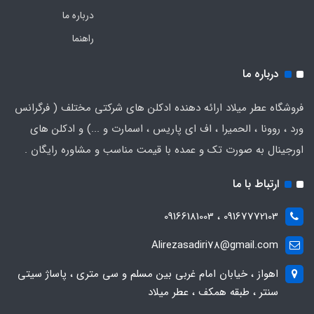
درباره ما
راهنما
درباره ما
فروشگاه عطر میلاد ارائه دهنده ادکلن های شرکتی مختلف ( فرگرانس
ورد ، روونا ، الحمیرا ، اف ای پاریس ، اسمارت و ...) و ادکلن های
اورجینال به صورت تک و عمده با قیمت مناسب و مشاوره رایگان .
ارتباط با ما
09167772103 ، 09166181003
Alirezasadiri78@gmail.com
اهواز ، خیابان امام غربی بین مسلم و سی متری ، پاساژ سیتی
سنتر ، طبقه همکف ، عطر میلاد