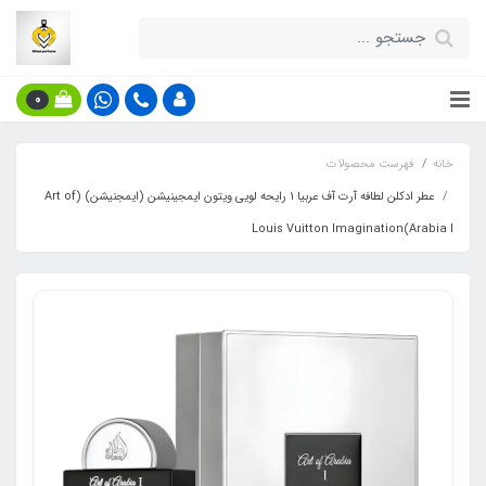
0
خانه
فهرست محصولات
عطر ادکلن لطافه آرت آف عربیا 1 رایحه لویی ویتون ایمجینیشن (ایمجنیشن) (Art of
Arabia I)Louis Vuitton Imagination