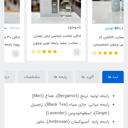
ناموجود
610,000
820,000
تومان
ادکلن صاحب اینتنس ارض زعفران
ادکلن 30 میل روونا مدل ایمجن د
_ صاحب سفید رایحه لویی ویتون
روونا رایحه لویی ویتون ایمجینیشن
ایمجینیشن _ ایمجنیشن(Saheb
_ ایمجنیشن ( IMAGINE D
Intense)Louis Vuitton
ROVENA ) Louis Vuitton
Imagination
Imagination
نت ها
اکورد ها
رایحه ها
مشخصات
دیدگاه‌
رایحه اولیه: ترنج (Bergamot)، نعناع (Mint)
رایحه میانی: چای سیاه (Black Tea)، زنجبیل
(Ginger)، اسطوخودوس (Lavender)
رایحه پایه: آمبروکسان (Ambroxan)، بخور