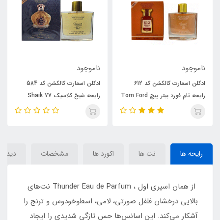
ناموجود
ناموجود
رت کالکشن کد 612
ادکلن اسمارت کالکشن کد 584
ادکلن مردانه روونا مدل رونا ایو 
فورد بیتر پیچ Tom Ford
رایحه شیخ کلاسیک 77 Shaik
پرفیوم رایحه ژان پل گوتیه له ما
Opulent Classic No 77
الکسیر (rovena) Jean Paul
Gaultier Le Male Elixir
رایحه ها
نت ها
اکورد ها
مشخصات
دیدگاه‌
از همان اسپری اول ، Thunder Eau de Parfum نت‌های
بالایی درخشان فلفل صورتی، لامی، اسطوخودوس و ترنج را
آشکار می‌کند. این اسانس‌ها حس تازگی شدیدی را ایجاد