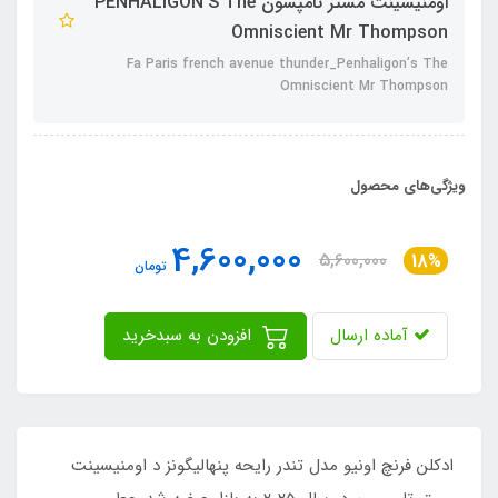
اومنیسینت مستر تامپسون PENHALIGON'S The
Omniscient Mr Thompson
Fa Paris french avenue thunder_Penhaligon’s The
Omniscient Mr Thompson
ویژگی‌های محصول
4,600,000
5,600,000
18%
تومان
آماده ارسال
افزودن به سبدخرید
ادکلن فرنچ اونیو مدل تندر رایحه پنهالیگونز د اومنیسینت