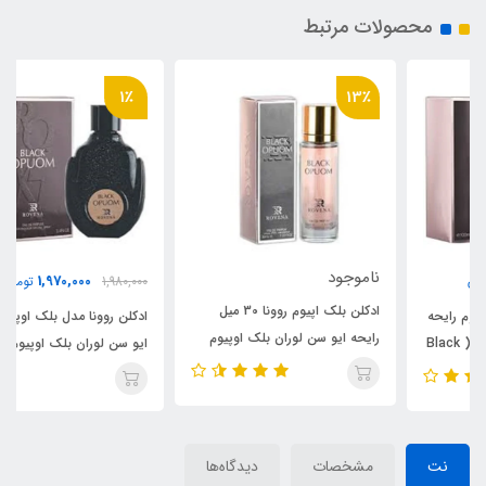
محصولات مرتبط
1٪
13٪
ناموجود
1,970,000
1,980,000
تومان
ادکلن بلک اپیوم روونا 30 میل
ادکلن روونا مدل بلک اوپیوم رایحه
رایحه ایو سن لوران بلک اوپیوم
ایو سن لوران بلک اوپیوم ( Black
Rovena Black Opuom
Opuom)Black Opium Yves
Saint Laurent
نت
مشخصات
دیدگاه‌ها