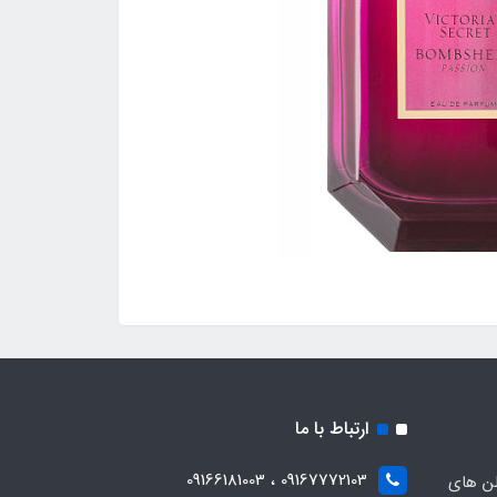
ارتباط با ما
09167772103 ، 09166181003
لن های