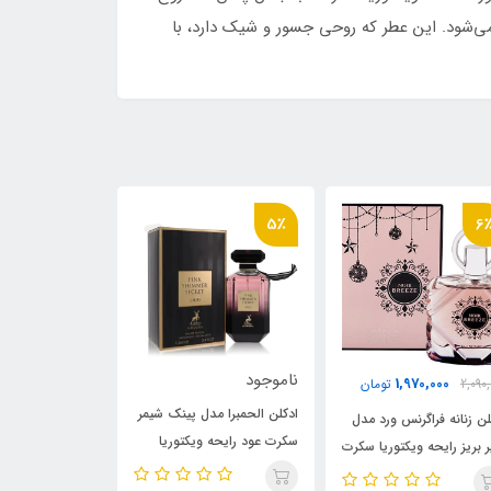
 می‌شود. این عطر که روحی جسور و شیک دارد، با
26٪
21٪
5٪
اموجود
10,000
1,970,000
2,485,000
تومان
820,000
دکلن الحمبرا مدل پینک شیمر
ادکلن فراگرنس ورد مدل رز
عطر 30 می
کرت عود رایحه ویکتوریا
سداکشن سکرت ابسشن رایحه
بمباستیک رایحه
سکرت بامب شل عود (Pink
ویکتوریا سکرت بامب شل