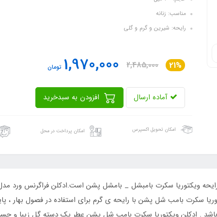
مناسب: زنانه
رایحه: شیرین و گرم و گلی
1,970,000
2,485,000
21%
تومان
آماده ارسال
افزودن به سبدخرید
امکان تحویل اکسپرس
امکان پرداخت در محل
ایحه ویکتوریا سکرت بامبشل _ بامشل پشن است.ادکلن فراگرنس ورد مد
ا سکرت بامب شل پشن با رایحه ی گرم برای استفاده در فصول بهار ، پایی
یوم می باشد . ادکلن ویکتوریا سکرت بامب شل پشن عطر یک دسته گل زیبا و 