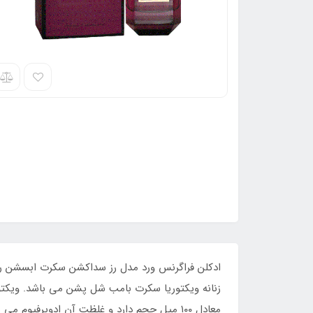
ادکلن فراگرنس ورد مدل رز سداکشن سکرت ابسشن ر
زنانه ویکتوریا سکرت بامب شل پشن می باشد. ویکتوری
معادل ۱۰۰ میل حجم دارد و غلظت آن ادوپرف