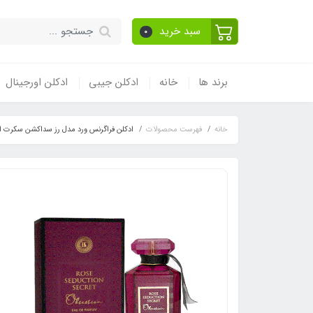
سبد خرید
0
برند ها
خانه
ادکلن جیبی
ادکلن اورجینال
خانه
فهرست محصولات
ادکلن فراگرنس ورد مدل رز سداکشن سکرت ابسشن رایحه ویکتوریا س