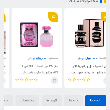
محصولات مرتبط
6٪
1٪
1,970,000
515,000
520,000
تومان
2,090,000
تومان
عطر 25 میل اسمارت کالکشن کد
ادکلن زنانه فراگرنس ورد مدل نویر
531 ویکتوریا سکرت بامب شل
بریز رایحه ویکتوریا سکرت نویر
Victoria Secret Bombshell (
تیس ( Noir Breeze) Victoria
Secret Noir Tease
Smart Collection 531)
رایحه ها
نت ها
اکورد ها
مشخصات
دیدگاه‌