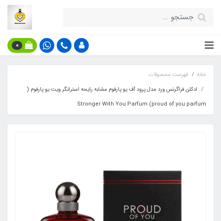
0
خانه
فهرست محصولات
ادکلن فراگرنس ورد مدل پرود آف یو پارفوم مشابه رایحه استرانگر ویت یو پارفوم (
proud of you parfum) Stronger With You Parfum