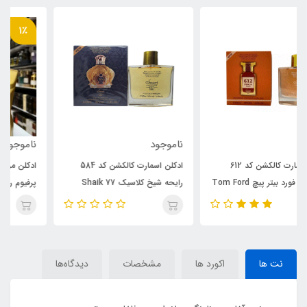
1٪
ناموجود
ناموجود
ادکلن اسمارت کالکشن کد 584
ادکلن مردانه روونا مدل رونا ایو د
رایحه شیخ کلاسیک 77 Shaik
پرفیوم رایحه ژان پل گوتیه له مال
Opulent Classic No 77
الکسیر (rovena) Jean Paul
Gaultier Le Male Elixir
نت ها
اکورد ها
مشخصات
دیدگاه‌ها