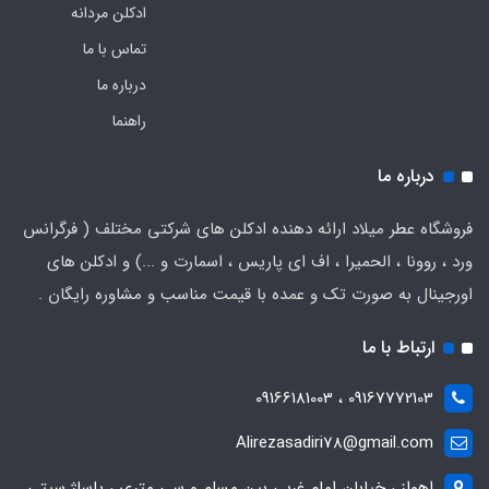
ادکلن مردانه
تماس با ما
درباره ما
راهنما
درباره ما
فروشگاه عطر میلاد ارائه دهنده ادکلن های شرکتی مختلف ( فرگرانس
ورد ، روونا ، الحمیرا ، اف ای پاریس ، اسمارت و ...) و ادکلن های
اورجینال به صورت تک و عمده با قیمت مناسب و مشاوره رایگان .
ارتباط با ما
09167772103 ، 09166181003
Alirezasadiri78@gmail.com
اهواز ، خیابان امام غربی بین مسلم و سی متری ، پاساژ سیتی