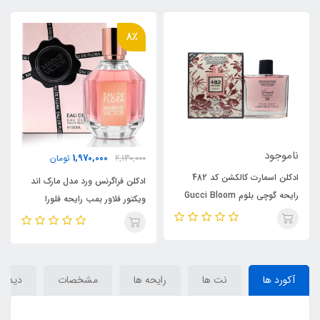
10٪
8٪
ناموجود
1,970,000
2,130,000
تومان
ادکلن فلورال بلوم الحمبرا رایحه
ادکلن فراگرنس ورد مدل مارک اند
گوچی بلوم ، Gucci(Floral)
ویکتور فلاور بمب رایحه فلورا
Bloom
بلوم(mark&victor)Flora Bloom
آکورد ها
نت ها
رایحه ها
مشخصات
دیدگاه