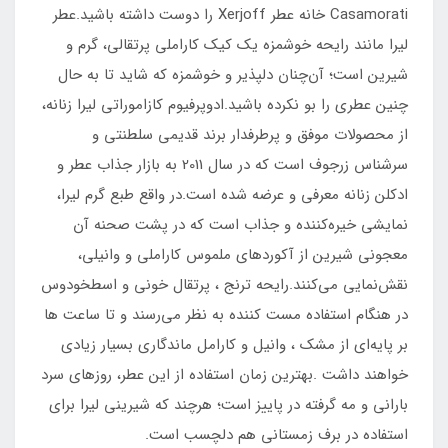
Casamorati خانه عطر Xerjoff را دوست داشته باشید.عطر
لیرا مانند رايحه خوشمزه يك كيك كاراملی پرتقالی، گرم و
شیرین است؛ آن‌چنان دلپذیر و خوشمزه که شاید تا به حال
چنين عطری را بو نكرده باشید.ادوپرفیوم کازاموراتی لیرا زنانه،
از محصولات موفق و پرطرفدار برند قدیمی سلطنتی و
سرشناس زرجوف است که در سال 2011 به بازار جذاب عطر و
ادکلن زنانه معرفی و عرضه شده است.در واقع طبع گرم لیرا،
نمایشی خیره‌کننده و جذاب است که در پشت صحنه آن
معجونی شیرین از آکوردهای ملموس کاراملی و وانیلی،
نقش‌نمایی می‌کنند.رايحه ترنج ، پرتقال خونی و اسطخودوس
در هنگام استفاده مست كننده به نظر می‌رسند و تا ساعت ها
بر پايه‌ای از مشك ، وانيل و كارامل ماندگاری بسیار زیادی
خواهند داشت .بهترین زمان استفاده از این عطر، روزهای سرد
بارانی و مه گرفته در پاییز است؛ هرچند که شیرینی لیرا برای
استفاده در برف زمستانی هم دلچسب است.