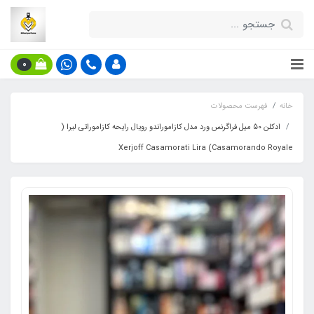
0
خانه
فهرست محصولات
ادکلن 50 میل فراگرنس ورد مدل کازاموراندو رویال رایحه کازاموراتی لیرا (
Casamorando Royale) Xerjoff Casamorati Lira