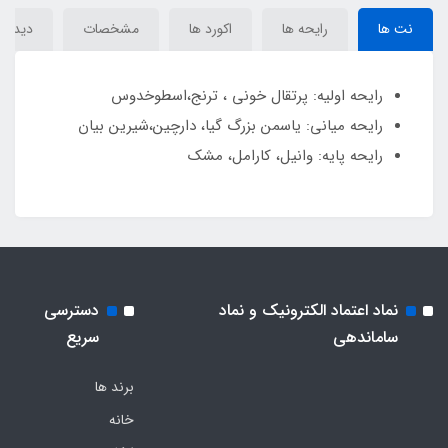
نت ها
رایحه ها
اکورد ها
مشخصات
دیدگاه‌
رایحه اولیه: پرتقال خوني ، ترنج،اسطوخدوس
رایحه میانی: ياسمن بزرگ گيا، دارچين،شيرين بيان
رایحه پایه: وانيل، کارامل، مشک
نماد اعتماد الکترونیک و نماد
دسترسی
ساماندهی
سریع
برند ها
خانه