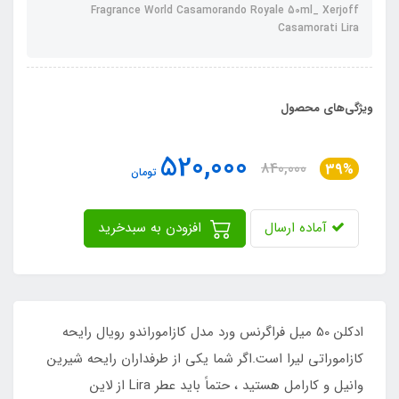
Fragrance World Casamorando Royale 50ml_ Xerjoff
Casamorati Lira
ویژگی‌های محصول
520,000
840,000
39%
تومان
آماده ارسال
افزودن به سبدخرید
ادکلن 50 میل فراگرنس ورد مدل کازاموراندو رویال رایحه
کازاموراتی لیرا است.اگر شما يكی از طرفداران رايحه شیرین
وانيل و كارامل هستيد ، حتماً بايد عطر Lira از لاين