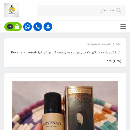
0
خانه
فهرست محصولات
ادکلن زنانه مدل لارو 30 میل روونا رایحه زرجوف کازاموراتی لیرا Rovena Rovenati
Laro (Lira)