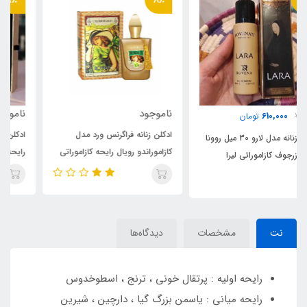
ناموجود
ناموجود
ادکلن زنانه فراگرنس ورد مدل
ادکلن میسون مدل کازاموراتی لیسا
کازاموراندو رویال رایحه کازاموراتی
رایحه کازاموراتی لیرا(Lisa)Xerjoff
زرجف-زرژاف لیرا(casamorando
Casamorati Lira
royale) Xerjoff Casamorati
Lira
نت
مشخصات
دیدگاه‌ها
رایحه اولیه : پرتقال خونی ، ترنج ، اسطوخدوس
رایحه میانی : یاسمن بزرگ گیا ، دارچین ، شیرین