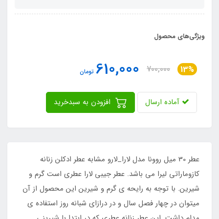
ویژگی‌های محصول
610,000
700,000
13%
تومان
آماده ارسال
افزودن به سبدخرید
عطر 30 میل روونا مدل لارا_لارو مشابه عطر ادکلن زنانه
کازوماراتی لیرا می باشد. عطر جیبی لارا عطری است گرم و
شیرین. با توجه به رایحه ی گرم و شیرین این محصول از آن
میتوان در چهار فصل سال و در درازای شبانه روز استفاده ی
مدام داشت. این عطر زنانه عطری که در ابتدا با شیرینی