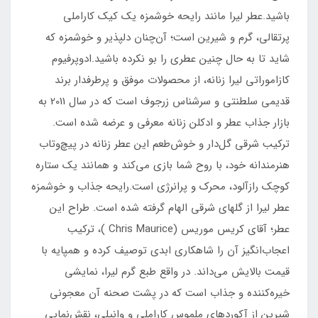
باشید.عطر لیرا مانند رايحه خوشمزه يك كيك كاراملی
پرتقالی، گرم و شیرین است؛ آن‌چنان دلپذیر و خوشمزه که
شاید تا به حال چنين عطری را بو نكرده باشید.ادوپرفیوم
کازاموراتی لیرا زنانه، از محصولات موفق و پرطرفدار برند
قدیمی سلطنتی و سرشناس زرجوف است که در سال 2011 به
بازار جذاب عطر و ادکلن زنانه معرفی و عرضه شده است.
ترکیب شرقی گل‌دار و خوش‌طعم این عطر زنانه در پیچ‌وتاب
هنرمندانه خود، با روح شما بازی مي‌كند و همانند یک ستاره
کوچک رازآلود، محرک و پرانرژی است.رايحه جذاب و خوشمزه
عطر لیرا از گلهای شرقی الهام گرفته شده است. طراح این
عطر؛ آقای کریس موریس (Chris Maurice )، ترکیب
اعجاب‌انگیز آن را شاهکاری ابدی توصیف کرده‌ و همپایه با
قیمت بالایش می‌داند. در واقع طبع گرم لیرا، نمایشی
خیره‌کننده و جذاب است که در پشت صحنه آن معجونی
شیرین از آکوردهای ملموس کاراملی و وانیلی، نقش‌نمایی