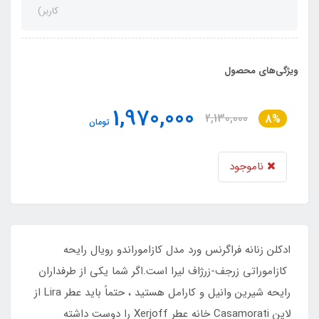
کاربر)
ویژگی‌های محصول
1,970,000
2,130,000
8%
تومان
ناموجود
ادکلن زنانه فراگرنس ورد مدل کازاموراندو رویال رایحه
کازاموراتی زرجف-زرژاف لیرا است.اگر شما يكی از طرفداران
رايحه شیرین وانيل و كارامل هستيد ، حتماً بايد عطر Lira از
لاين Casamorati خانه عطر Xerjoff را دوست داشته