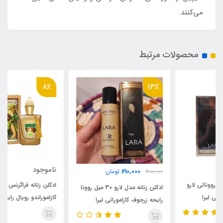
می‌کنند.
محصولات مرتبط
8٪
13٪
ناموجود
610,000
700,000
تومان
ادکلن زنانه فراگرنس ورد مدل
ادکلن زنانه مدل لارو 30 میل روونا
کازاموراندو رویال رایحه کازاموراتی
رایحه زرجوف کازاموراتی لیرا
زرجف-زرژاف لیرا(casamorando
Rovena Rovenati Laro (Lira)
royale) Xerjoff Casamorati