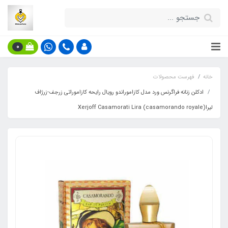
0
خانه
فهرست محصولات
ادکلن زنانه فراگرنس ورد مدل کازاموراندو رویال رایحه کازاموراتی زرجف-زرژاف
لیرا(casamorando royale) Xerjoff Casamorati Lira