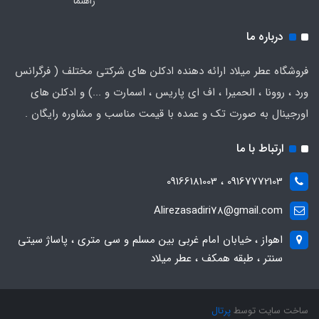
راهنما
درباره ما
فروشگاه عطر میلاد ارائه دهنده ادکلن های شرکتی مختلف ( فرگرانس
ورد ، روونا ، الحمیرا ، اف ای پاریس ، اسمارت و ...) و ادکلن های
اورجینال به صورت تک و عمده با قیمت مناسب و مشاوره رایگان .
ارتباط با ما
09167772103 ، 09166181003
Alirezasadiri78@gmail.com
اهواز ، خیابان امام غربی بین مسلم و سی متری ، پاساژ سیتی
سنتر ، طبقه همکف ، عطر میلاد
ساخت سایت توسط
پرتال