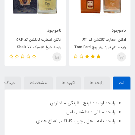
ناموجود
ناموجود
نا
ادکلن اسمارت کالکشن کد 612
ادکلن اسمارت کالکشن کد 584
ادک
رایحه تام فورد بیتر پیچ Tom Ford
رایحه شیخ کلاسیک 77 Shaik
پرف
Opulent Classic No 77
Bitter Peach
ir
نت
رایحه ها
اکورد ها
مشخصات
دیدگاه‌ها
رایحه اولیه : ترنج , نارنگی ماندارین
رایحه میانی : بنفشه , یاس
رایحه پایه : هل , چوب گایاک , نعناع هندی