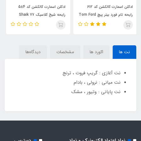
د 612
ادکلن اسمارت کالکشن کد 584
ادکلن مردانه روونا مدل رونا ایو د
بیتر پیچ Tom Ford
رایحه شیخ کلاسیک 77 Shaik
پرفیوم رایحه ژان پل گوتیه له مال
Opulent Classic No 77
الکسیر (rovena) Jean Paul
Gaultier Le Male Elixir
نت ها
اکورد ها
مشخصات
دیدگاه‌ها
نت آغازی : گریپ فروت ، ترنج
نت میانی : نرولی ، بادام
نت پایانی : وتیور ، مشک
نماد اعتماد الکترونیک و نماد
دسترسی