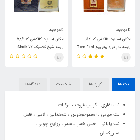
وجود
ناموجود
ناموجو
ادکلن اسمارت کالکشن کد 612
ادکلن اسمارت کالکشن کد 584
ادکلن مر
رایحه تام فورد بیتر پیچ Tom Ford
رایحه شیخ کلاسیک 77 Shaik
پرفیوم ر
Opulent Classic No 77
Bitter Pe
 Elixir
نت ها
اکورد ها
مشخصات
دیدگاه‌ها
نت آغازی : گریپ فروت ، مرکبات
نت میانی : اسطوخودوس ، شمعدانی ، لامی ، فلفل
نت پایانی : خس خس ، سدر ، روایح چوبی،
آمبروکسان