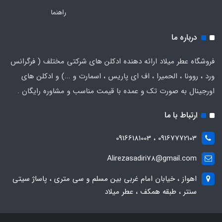
راهنما
درباره ما
فروشگاه عطر میلاد ارائه دهنده ادکلن های شرکتی مختلف ( فرگرانس
ورد ، روونا ، الحمیرا ، اف ای پاریس ، اسمارت و ...) و ادکلن های
اورجینال به صورت تک و عمده با قیمت مناسب و مشاوره رایگان .
ارتباط با ما
09167772103 ، 09166181003
Alirezasadiri78@gmail.com
اهواز ، خیابان امام غربی بین مسلم و سی متری ، پاساژ سیتی
سنتر ، طبقه همکف ، عطر میلاد