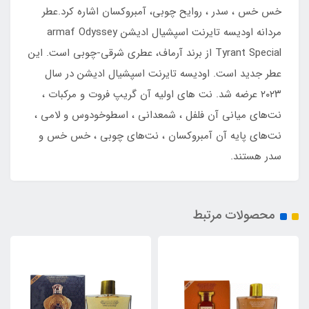
خس خس ، سدر ، روایح چوبی، آمبروکسان اشاره کرد.عطر
مردانه اودیسه تایرنت اسپشیال ادیشن armaf Odyssey
Tyrant Special از برند آرماف، عطری شرقی-چوبی است. این
عطر جدید است. اودیسه تایرنت اسپشیال ادیشن در سال
۲۰۲۳ عرضه شد. نت‌ های اولیه آن گریپ فروت و مرکبات ،
نت‌های میانی آن فلفل ، شمعدانی ، اسطوخودوس و لامی ،
نت‌های پایه آن آمبروکسان ، نت‌های چوبی ، خس خس و
سدر هستند.
محصولات مرتبط
1٪