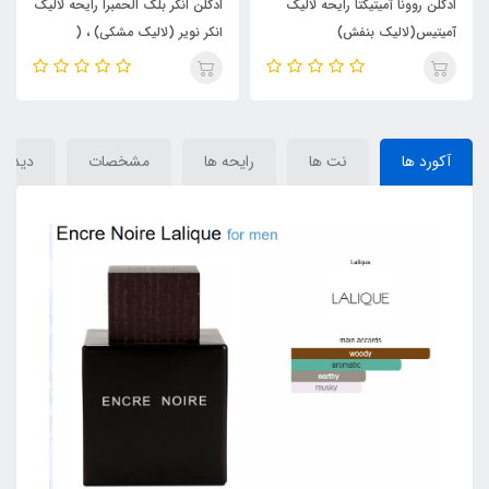
ادکلن روونا آمیتیکتا رایحه لالیک
ادکلن انکر بلک الحمبرا رایحه لالیک
آمیتیس(لالیک بنفش)
انکر نویر (لالیک مشکی) ، (
Anchor Black) Lalique Encre
(Amitica)Lalique Amethyst
Noire
آکورد ها
نت ها
رایحه ها
مشخصات
دیدگاه