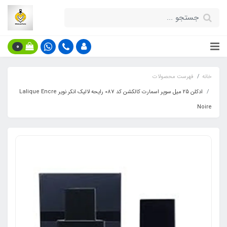
0
خانه
فهرست محصولات
ادکلن 25 میل سوپر اسمارت کالکشن کد 087 رایحه لالیک انکر نویر Lalique Encre
Noire