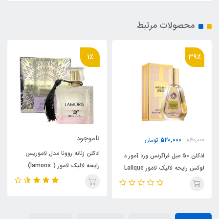
محصولات مرتبط
1٪
39٪
ناموجود
520,000
840,000
تومان
ادکلن زنانه روونا مدل لاموریس
ادکلن 50 میل فراگرنس ورد آمور د
رایحه لالیک لامور ( lamoris)
لوکس رایحه لالیک لامور Lalique
Lalique L’Amour
L’Amour(Amour de Leuxe)