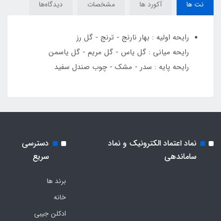
نت ها
آکورد ها
مشخصات
دیدگاه‌ها
رایحه اولیه : بهار نارنج - ترنج - گل رز
رایحه میانی : گل یاس - گل مریم - گل یاسمن
رایحه پایه : سدر - مشک - چوب صندل سفید
نماد اعتماد الکترونیک و نماد
دسترسی
ساماندهی
سریع
برند ها
خانه
ادکلن جیبی