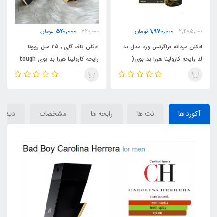
560,000
520,000
720,000
تومان
1,565,000
تومان
ل بد
ادکلن تاف گای , 25 میل روونا
ادکلن 25 میل سوپر اسمارت کد
(
رایحه کارولینا هررا بد بوی tough
054 رایحه کارولینا هررا بد بوی
Carolina Herrera Bad Boy
guy) bad boy)
BAD
آکورد ها
نت ها
رایحه ها
مشخصات
دیدگاه