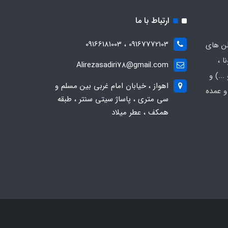
ارتباط با ما
09167772103 ، 09166181003
لن های
ا ،
Alirezasadiri78@gmail.com
..) و
اهواز ، خیابان امام غربی بین مسلم و
و عمده
سی متری ، پاساژ سیتی سنتر ، طبقه
همکف ، عطر میلاد