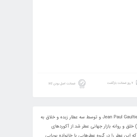
۷ روز ضمانت بازگشت
ضمانت اصل بودن کالا
عطر 25 میل اسمارت کالکشن کد 600 مشابه پل گوتیه اسکندل مردانه است.این عطر در سال 2021 از کمپانی معروف و فرانسوی Jean Paul Gaultier و توسط سه عطار زبده و خلاق به
نام‌های کریستف رینود (Christophe Raynaud)، ناتالی گراسیا-کتو (Nathalie Gracia-Cetto) و کوئنتین بیش (Quentin Bisch) خلق و روانه بازار جهانی عطر شد.از آکورد‌های
 این عطر را در گروه عطرهایی با خانواده بویایی