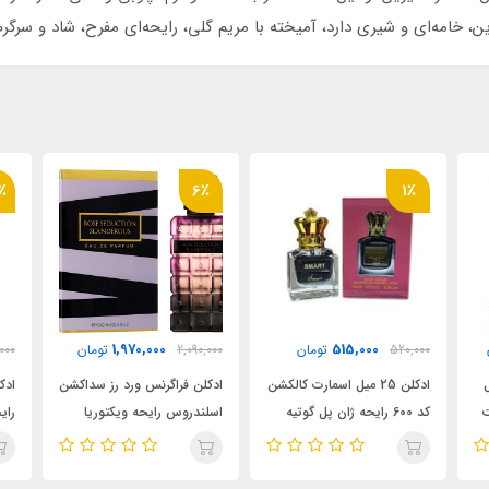
، خامه‌ای و شیری دارد، آمیخته با مریم گلی، رایحه‌ای مفرح، شاد و سرگرم 
13٪
6٪
610,000
1,970,000
2,090,000
تومان
700,000
تومان
00
لکشن
ادکلن فراگرنس ورد رز سداکشن
ادکلن سنتل روونا 30 میل
اد
اسلندروس رایحه ویکتوریا
رایحه ژان پل گوتیه اسکندل
سکرت اسکندلوس ،
زنانه ،_ اسکندال
گو
al
(Scentle(SCANDANT
(Slanderous)Victoria's