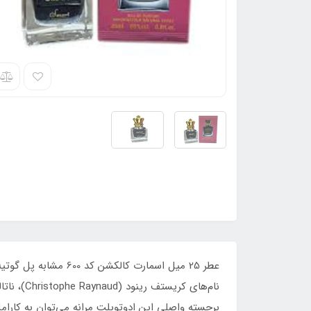
برجسته واصلی این ادوتویلت مرانه می‌توان به کارامل