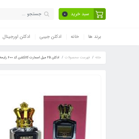
سبد خرید
0
برند ها
خانه
ادکلن جیبی
ادکلن اورجینال
خانه
فهرست محصولات
ادکلن 25 میل اسمارت کالکشن کد 600 رایحه ژان پل گوتیه اسکندل مردانه _ اسکندال Jean Paul Gaultier Scandal Pour Homme ( Smart Collection 600)