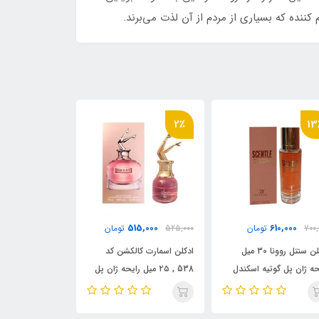
کننده که بسیاری از مردم از آن لذت می‌برند.
6٪
24٪
2٪
0,000
2,415,000
515,000
525,0
تومان
3,165,000
تومان
2,090,000
کلن اسمارت کالکشن کد
ادکلن زنانه الحمبرا مدل سو
ادکلن فراگرنس و
538 , ۲۵ میل رایحه ژان پل
کاندید رایحه ژان پل گوتیه سو
اسکندانت ژان گ
تیه اسکندل_ اسکندال
اسکندل_ اسکندال ( So
رایحه ژان پل گو
Scand
Candid) !Jean Paul
مردانه( قرمز) _