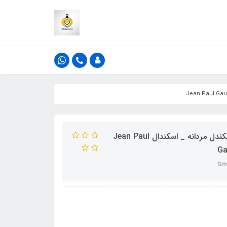
ادکلن 25 میل اسمارت کالکشن کد 600 رایحه ژان پل گوتیه اسکندل مردانه _ اسکندال Jean Paul
Ga
Sma