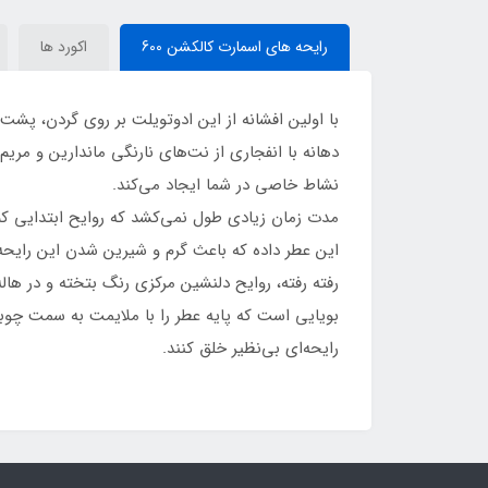
نایت(اسکندانت بله سلین بای
Scandal Pour Homme (
(SCANDANT)Jean Paul
نایت)(SCANDANT)Jean
Smart Collection 600)
رایحه های اسمارت کالکشن 600
اکورد ها
Gaultier
Paul Gaultier Scandal By
Night
با اولین افشانه از این ادوتویلت بر روی گردن، پش
دهانه با انفجاری از نت‌های نارنگی ماندارین و مری
نشاط خاصی در شما ایجاد می‌کند.
مدت زمان زیادی طول نمی‌کشد که روایح ابتدایی کم‌ر
این عطر داده که باعث گرم و شیرین شدن این رایحه 
رفته رفته، روایح دلنشین مرکزی رنگ بتخته و در ها
بویایی است که پایه عطر را با ملایمت به سمت چوب
رایحه‌ای بی‌نظیر خلق ‌کنند.