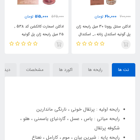
520,000
515,000
525,000
تومان
620,000
تومان
ایحه ژان
ادکلن اسمارت کالکشن کد 538 ,
ادکلن اسکندانت بله سلین له
ال
۲۵ میل رایحه ژان پل گوتیه
پارفوم ، 50 میل فراگرنس ورد رایحه
اسکندل_ اسکندال Scandal
ژان پل گوتیه اسکندل له پرفیوم _
اسکندال( بله کلین اسکندانت له
پارفوم) Belle Celine women Le
Parfum
نت ها
رایحه ها
اکورد ها
مشخصات
دیدگاه‌
رایحه اولیه : پرتقال خونی ، نارنگی ماندارین
رایحه میانی : یاس ، عسل ، گاردنیای یاسمنی ، هلو ،
شکوفه پرتقال
رایحه پایه : شیرین بیان ، موم ، کارامل ، نعناع