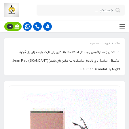
0
خانه
فهرست محصولات
ادکلن زنانه فراگرنس ورد مدل اسکندانت بله کلین بای نایت رایحه ژان پل گوتیه
اسکندال_اسکندل بای نایت(اسکندانت بله سلین بای نایت)(SCANDANT)Jean Paul
Gaultier Scandal By Night