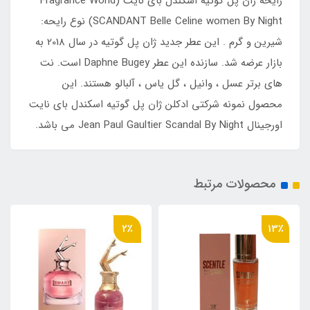
رایحه ژان پل گوتیه اسکندل بای نایت (Fragrance World
SCANDANT Belle Celine women By Night) نوع رایحه:
شیرین و گرم . این عطر جدید ژان پل گوتیه در سال 2018 به
بازار عرضه شد. سازنده این عطر Daphne Bugey است. نت
های برتر عسل ، وانیل ، گل یاس ، آلبالو هستند. این
محصول نمونه شرکتی ادکلن ژان پل گوتیه اسکندل بای نایت
اورجینال Jean Paul Gaultier Scandal By Night می باشد.
محصولات مرتبط
17٪
2٪