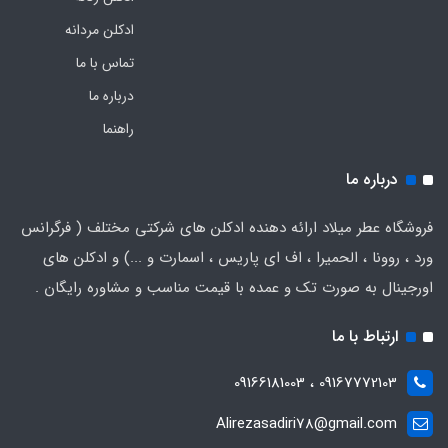
ادکلن مردانه
تماس با ما
درباره ما
راهنما
درباره ما
فروشگاه عطر میلاد ارائه دهنده ادکلن های شرکتی مختلف ( فرگرانس
ورد ، روونا ، الحمیرا ، اف ای پاریس ، اسمارت و ...) و ادکلن های
اورجینال به صورت تک و عمده با قیمت مناسب و مشاوره رایگان .
ارتباط با ما
09167772103 ، 09166181003
Alirezasadiri78@gmail.com